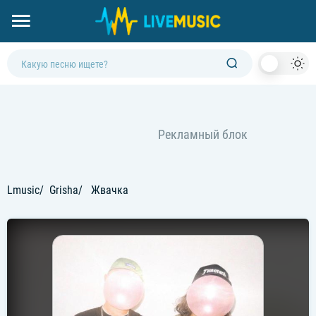
Dark
Mod
Lmusic
Grisha
Жвачка