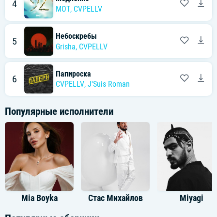
4
MOT
,
CVPELLV
Небоскребы
5
Grisha
,
CVPELLV
Папироска
6
CVPELLV
,
J'Suis Roman
Популярные исполнители
Mia Boyka
Стас Михайлов
Miyagi