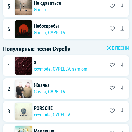
Не сдаваться
5
Grisha
Небоскребы
6
Grisha
,
CVPELLV
Популярные песни
Cvpellv
ВСЕ ПЕСНИ
X
1
xcvmode
,
CVPELLV
,
sam omi
Жвачка
2
Grisha
,
CVPELLV
PORSCHE
3
xcvmode
,
CVPELLV
Медленно