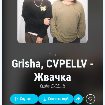
Трек
Grisha, CVPELLV -
Жвачка
Grisha
,
CVPELLV
Слушать
Скачать mp3
0