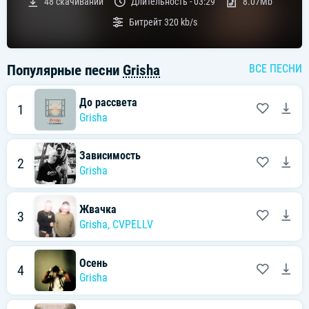
48
скачиваний
Длительность -
03:29
8.07Mb
Битрейт
320 kb/s
Популярные песни
Grisha
ВСЕ ПЕСНИ
До рассвета
1
Grisha
Зависимость
2
Grisha
Жвачка
3
Grisha
,
CVPELLV
Осень
4
Grisha