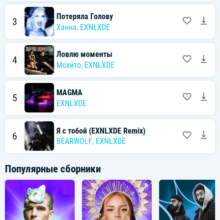
Потеряла Голову
3
Ханна
,
EXNLXDE
Ловлю моменты
4
Мохито
,
EXNLXDE
MAGMA
5
EXNLXDE
Я с тобой (EXNLXDE Remix)
6
BEARWOLF
,
EXNLXDE
Популярные сборники