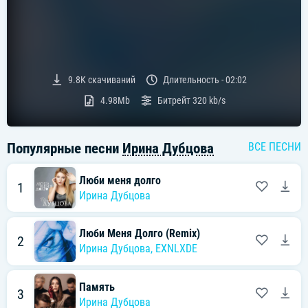
9.8K
скачиваний
Длительность -
02:02
4.98Mb
Битрейт
320 kb/s
Популярные песни
Ирина Дубцова
ВСЕ ПЕСНИ
Люби меня долго
1
Ирина Дубцова
Люби Меня Долго (Remix)
2
Ирина Дубцова
,
EXNLXDE
Память
3
Ирина Дубцова