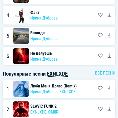
Факт
4
Ирина Дубцова
Вологда
5
Ирина Дубцова
Не целуешь
6
Ирина Дубцова
Популярные песни
EXNLXDE
ВСЕ ПЕСНИ
Люби Меня Долго (Remix)
1
Ирина Дубцова
,
EXNLXDE
SLAVIC FUNK 2
2
EXNLXDE
,
QMIIR