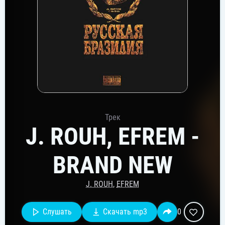
Трек
J. ROUH, EFREM -
BRAND NEW
J. ROUH
,
EFREM
Слушать
Скачать mp3
0