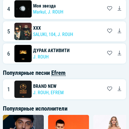
Моя звезда
4
Markul
,
J. ROUH
XXX
5
SALUKI
,
104
,
J. ROUH
ДУРАК АКТИВИТИ
6
J. ROUH
Популярные песни
Efrem
BRAND NEW
1
J. ROUH
,
EFREM
Популярные исполнители