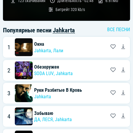
123
скачивания
Длительность -
02:48
6.61Mb
Битрейт
320 kb/s
Популярные песни
Jahkarta
ВСЕ ПЕСНИ
Окна
1
Jahkarta
,
Лали
Обезоружен
2
SODA LUV
,
Jahkarta
Руки Разбитые В Кровь
3
Jahkarta
Забываю
4
ДА,
ЛЕСЯ
,
Jahkarta