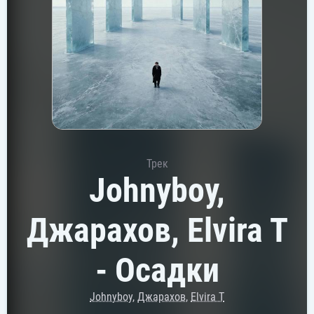
Трек
Johnyboy,
Джарахов, Elvira T
- Осадки
Johnyboy
,
Джарахов
,
Elvira T