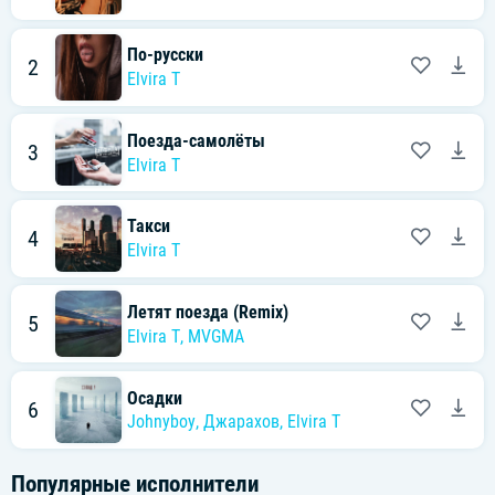
По-русски
2
Elvira T
Поезда-самолёты
3
Elvira T
Такси
4
Elvira T
Летят поезда (Remix)
5
Elvira T
,
MVGMA
Осадки
6
Johnyboy
,
Джарахов
,
Elvira T
Популярные исполнители