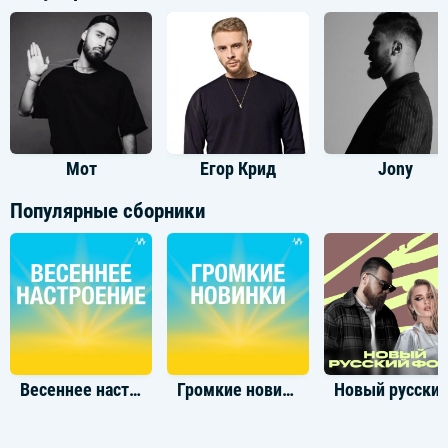
Мот
Егор Крид
Jony
Популярные сборники
Весеннее настроение
Громкие новинки месяца
Новый русск