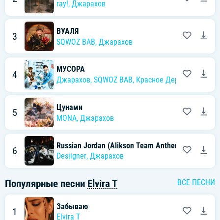
ray!
,
Джарахов
ВУАЛЯ
3
SQWOZ BAB
,
Джарахов
МУСОРА
4
Джарахов
,
SQWOZ BAB
,
Красное Дерево
Цунами
5
MONA
,
Джарахов
Russian Jordan (Alikson Team Anthem)
6
Desiigner
,
Джарахов
Популярные песни
Elvira T
ВСЕ ПЕСНИ
Забываю
1
Elvira T