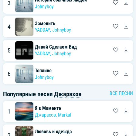
3
Johnyboy
Заменить
4
YADDAY
,
Johnyboy
Давай Сделаем Вид
5
YADDAY
,
Johnyboy
Топливо
6
Johnyboy
Популярные песни
Джарахов
ВСЕ ПЕСНИ
Я в Моменте
1
Джарахов
,
Markul
Любовь и одежда
2