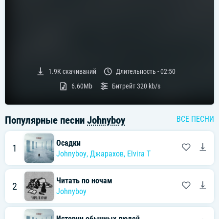
1.9K
скачиваний
Длительность -
02:50
6.60Mb
Битрейт
320 kb/s
Популярные песни
Johnyboy
ВСЕ ПЕСНИ
Осадки
1
Johnyboy
,
Джарахов
,
Elvira T
Читать по ночам
2
Johnyboy
Истории обычных людей