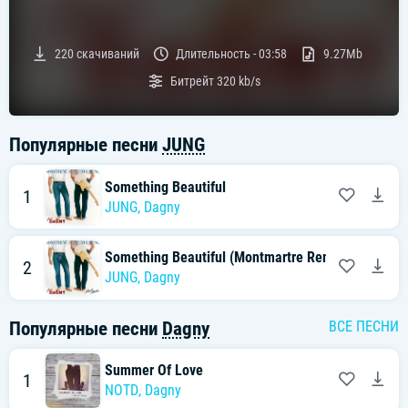
220
скачиваний
Длительность -
03:58
9.27Mb
Битрейт
320 kb/s
Популярные песни
JUNG
Something Beautiful
1
JUNG
,
Dagny
Something Beautiful (Montmartre Remix)
2
JUNG
,
Dagny
Популярные песни
Dagny
ВСЕ ПЕСНИ
Summer Of Love
1
NOTD
,
Dagny