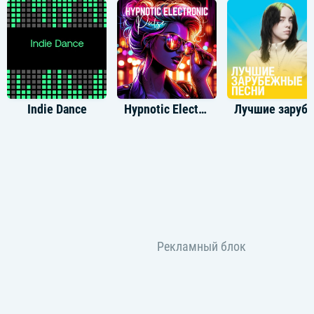
Indie Dance
Hypnotic Electronic
Лучшие зарубежные тр