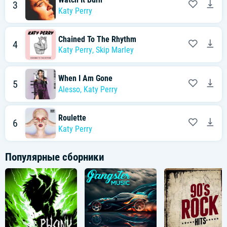
3
Katy Perry
Chained To The Rhythm
4
Katy Perry
,
Skip Marley
When I Am Gone
5
Alesso
,
Katy Perry
Roulette
6
Katy Perry
Популярные сборники