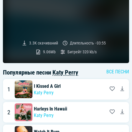
3.3K
скачиваний
Длительность -
03:55
9.06Mb
Битрейт
320 kb/s
Популярные песни
Katy Perry
ВСЕ ПЕСНИ
I Kissed A Girl
1
Katy Perry
Harleys In Hawaii
2
Katy Perry
Watch It Burn