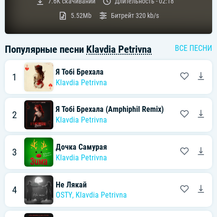
7.6K
скачиваний
Длительность -
02:18
5.52Mb
Битрейт
320 kb/s
Популярные песни
Klavdia Petrivna
ВСЕ ПЕСНИ
Я Тобі Брехала
1
Klavdia Petrivna
Я Тобі Брехала (Amphiphil Remix)
2
Klavdia Petrivna
Дочка Самурая
3
Klavdia Petrivna
Не Лякай
4
OSTY
,
Klavdia Petrivna