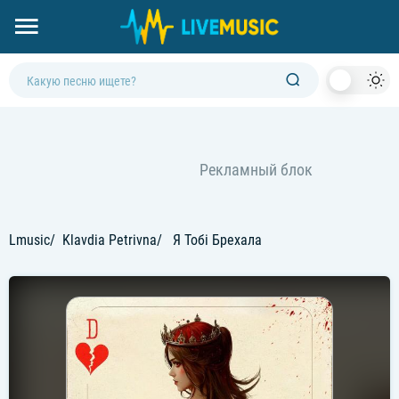
Dark
Mod
Lmusic
Klavdia Petrivna
Я Тобі Брехала