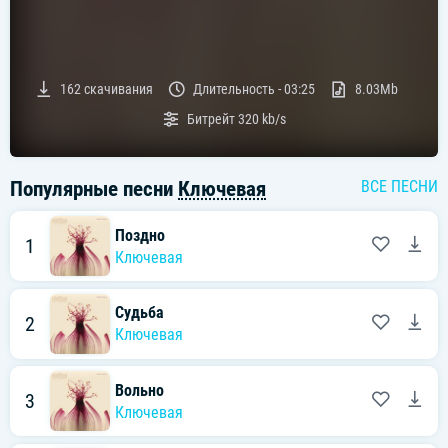
162
скачивания
Длительность -
03:25
8.03Mb
Битрейт
320 kb/s
Популярные песни
Ключевая
ВСЕ ПЕСНИ
Поздно
1
Ключевая
Судьба
2
Ключевая
Вольно
3
Ключевая