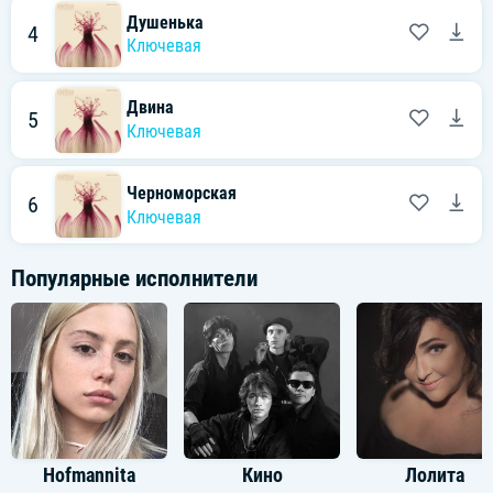
Душенька
4
Ключевая
Двина
5
Ключевая
Черноморская
6
Ключевая
Популярные исполнители
Hofmannita
Кино
Лолита