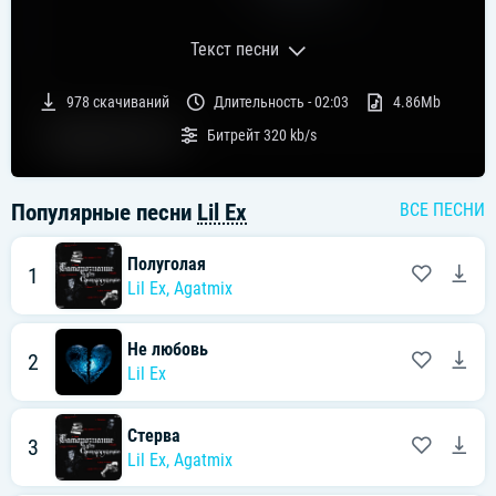
Текст песни
Текст песни:
978
скачиваний
Длительность -
02:03
4.86Mb
Пьяные танцы в кожаном салоне, снова раздеваешься, а
Битрейт
320 kb/s
потом стонешь
Детка эту ночь ты надолго запомнишь, снова
раздеваешься, а потом стонешь
Популярные песни
Lil Ex
ВСЕ ПЕСНИ
Пьяные танцы в кожаном салоне, снова раздеваешься, а
потом стонешь
Полуголая
1
Lil Ex
,
Agatmix
Детка эту ночь ты надолго запомнишь, снова
раздеваешься, а потом стонешь
Не любовь
2
Lil Ex
Я люблю неприличное
В тебе этого навалом
Стерва
3
Lil Ex
,
Agatmix
Твое тело бомба твои стоны и помада