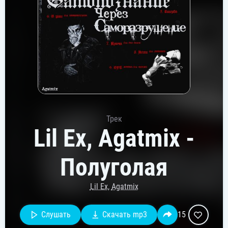
Трек
Lil Ex, Agatmix -
Полуголая
Lil Ex
,
Agatmix
Слушать
Скачать mp3
15