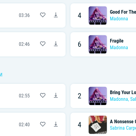
Good For The
4
03:36
Madonna
Fragile
6
02:46
Madonna
И
Bring Your L
2
02:55
Madonna
,
Sa
A Nonsense 
4
02:40
Sabrina Carp