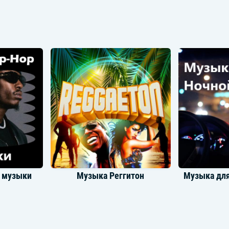
Inna
Jus
p музыки
Музыка Реггитон