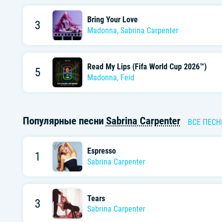
Bring Your Love
3
Madonna
,
Sabrina Carpenter
Read My Lips (Fifa World Cup 2026™)
5
Madonna
,
Feid
Популярные песни
Sabrina Carpenter
ВСЕ ПЕСН
Espresso
1
Sabrina Carpenter
Tears
3
Sabrina Carpenter