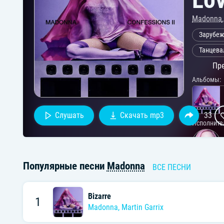
Madonna
Зарубеж
Танцева
Пре
Альбомы:
Слушать
Скачать mp3
33
Исполните
Популярные песни
Madonna
ВСЕ ПЕСНИ
Bizarre
1
Madonna
,
Martin Garrix