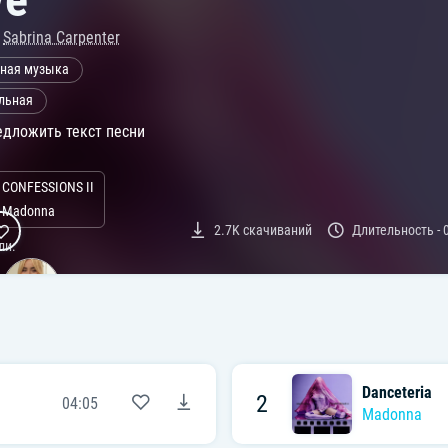
,
Sabrina Carpenter
ная музыка
льная
дложить текст песни
CONFESSIONS II
Madonna
2.7K
скачиваний
Длительность -
ли:
Danceteria
2
04:05
Madonna