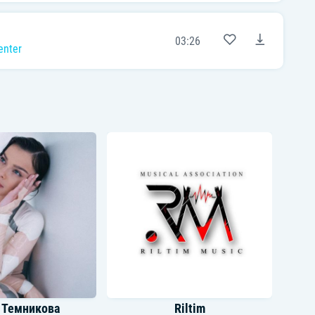
03:26
enter
 Темникова
Riltim