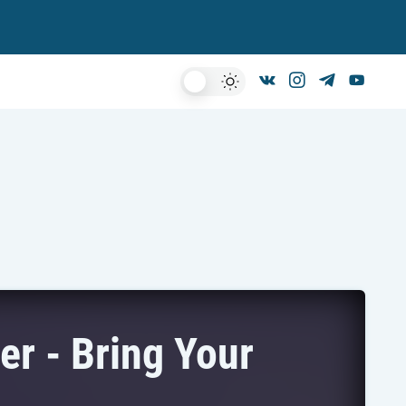
Dark
Mode
r - Bring Your