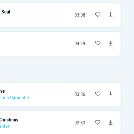
 Soul
03:08
04:19
ove
03:36
brina Carpenter
Christmas
02:33
enter