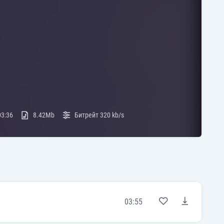
03:36
8.42Mb
Битрейт
320 kb/s
03:55