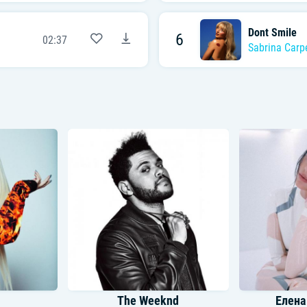
Dont Smile
6
02:37
Sabrina Carp
The Weeknd
Елена