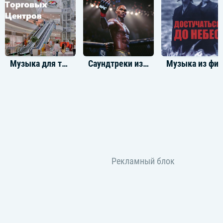
Музыка для торговых центров
Саундтреки из игры UFC 5
Музыка из фильма Достучать