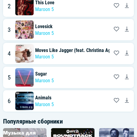
This Love
2
Maroon 5
Lovesick
3
Maroon 5
Moves Like Jagger (feat. Christina Aguilera)
4
Maroon 5
Sugar
5
Maroon 5
Animals
6
Maroon 5
Популярные сборники