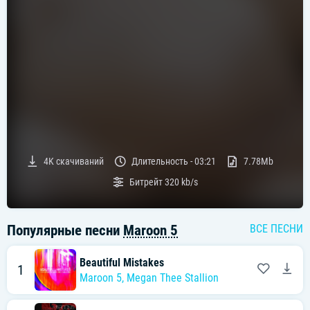
4K
скачиваний
Длительность -
03:21
7.78Mb
Битрейт
320 kb/s
Популярные песни
Maroon 5
ВСЕ ПЕСНИ
Beautiful Mistakes
1
Maroon 5
,
Megan Thee Stallion