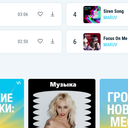
Siren Song
4
03:06
MARUV
Focus On Me
6
02:50
MARUV