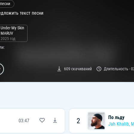
 песни
дложить текст песни
Under My Skin
MARUV
2025 год
ли:
609
скачиваний
Длительность -
0
По льду
2
03:47
Jah Khalib
,
M