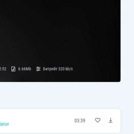
2:52
6.66Mb
Битрейт
320 kb/s
03:39
aruv