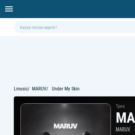
Lmusic
MARUV
Under My Skin
Трек
MA
MARUV