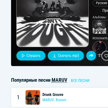
Русские
Пре
Альбомы:
Исполните
Слушать
Скачать mp3
5
Популярные песни
MARUV
ВСЕ ПЕСНИ
Drunk Groove
1
MARUV
,
Boosin