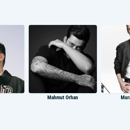
Mahmut Orhan
Mura