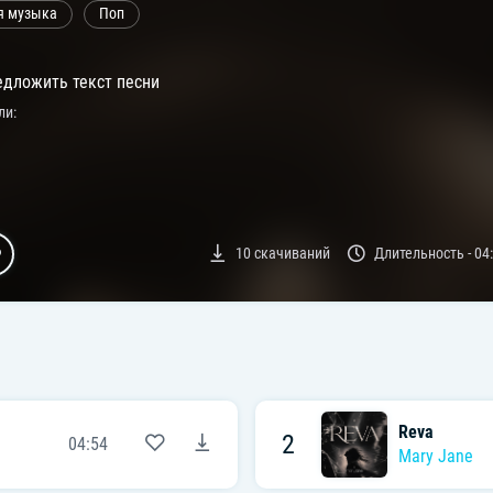
я музыка
Поп
дложить текст песни
ли:
10
скачиваний
Длительность -
04
Reva
2
04:54
Mary Jane