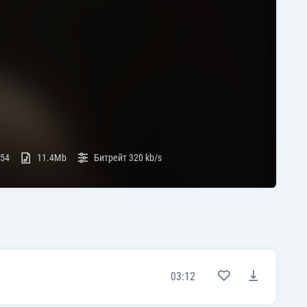
:54
11.4Mb
Битрейт
320 kb/s
03:12