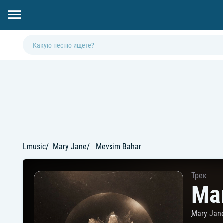
Lmusic
Mary Jane
Mevsim Bahar
Трек
Ma
Mary Jan