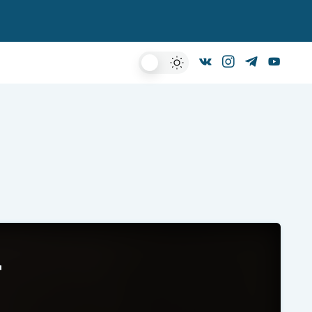
Dark
Mode
r