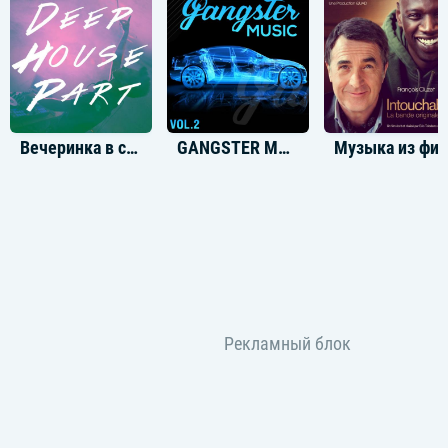
Вечеринка в стиле Deep House
GANGSTER MUSIC, Vol. 2
Музыка из филь