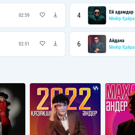
Ей адамдар
4
02:59
Мейір Қайра
Айдана
6
02:51
Мейір Қайра