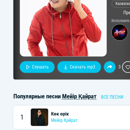
Казахск
Пре
Исполните
Слушать
Скачать mp3
3
Популярные песни
Мейір Қайрат
ВСЕ ПЕСНИ
Көк өрік
1
Мейір Қайрат