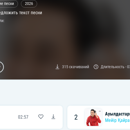
ие песни
2026
дложить текст песни
ли:
315
скачиваний
Длительность -
0
Ауылдаста
2
02:57
Мейір Қайра