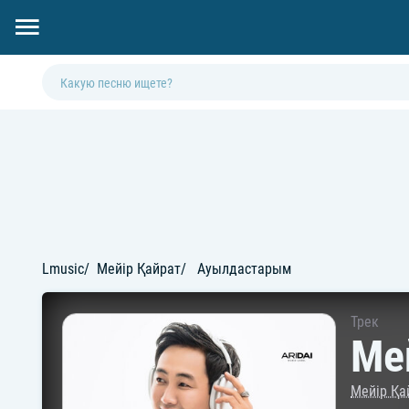
Lmusic
Мейір Қайрат
Ауылдастарым
Трек
Ме
Мейір Қа