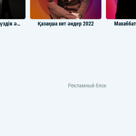
КешYOU тобынын үздік әндер
Қазақша хит әндер 2022
Махаббат
р