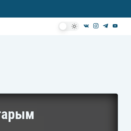
Dark
Mode
старым