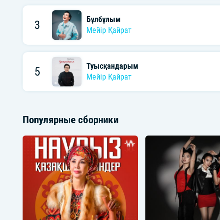
Бұлбұлым
3
Мейір Қайрат
Туысқандарым
5
Мейір Қайрат
Популярные сборники