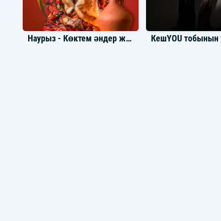
Наурыз - Көктем әндер жинағы
Қазақша хит әндер 2023
Той әнде