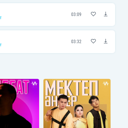
03:09
т
03:32
т