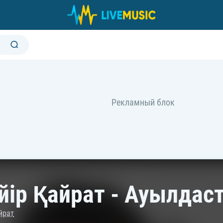
йір Қайрат - Ауылда
йрат