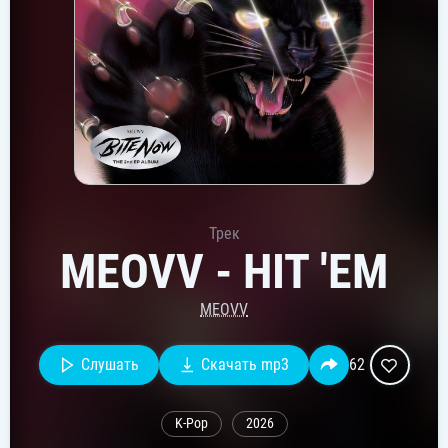
Трек
MEOVV - HIT 'EM
MEOVV
Слушать
Скачать mp3
62
K-Pop
2026