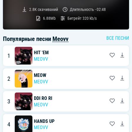
2.8K
скачиваний
Длительность -
02:48
6.88Mb
Битрейт
320 kb/s
Популярные песни
Meovv
ВСЕ ПЕСНИ
HIT 'EM
1
MEOVV
MEOW
2
MEOVV
DDI RO RI
3
MEOVV
HANDS UP
4
MEOVV