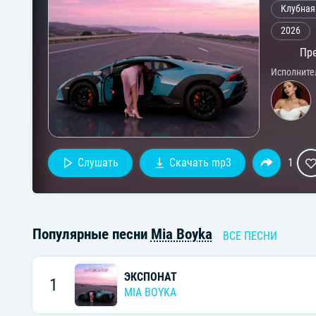
Клубная
2026
Пре
Исполните
Слушать
Скачать mp3
1
Популярные песни
Mia Boyka
ВСЕ ПЕСНИ
ЭКСПОНАТ
1
MIA BOYKA