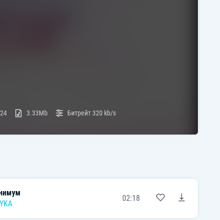
:24
3.33Mb
Битрейт
320 kb/s
нимум
02:18
YKA