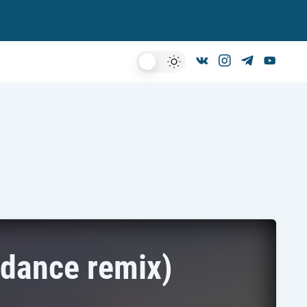
Dark
Mode
dance remix)