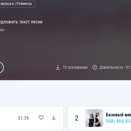
 музыка | Ремиксы
дложить текст песни
ли:
73
скачивания
Длительность -
01
Базовый ми
2
01:38
SABI
,
MIA BO