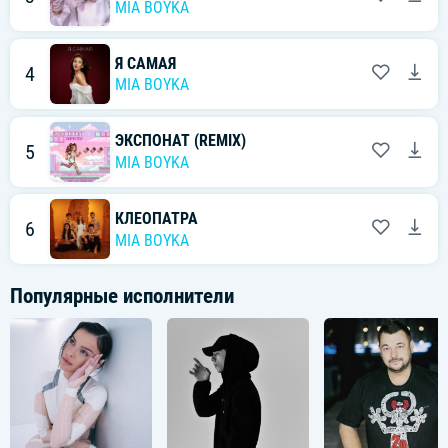
MIA BOYKA
[Припев]
Я САМАЯ
4
Я — экспонат, ты мой фанат,
MIA BOYKA
Бриллиант на тысячу карат.
ЭКСПОНАТ (REMIX)
Носи меня на руках —
5
MIA BOYKA
И я растаю в них, как шоколад.
Экспонат, ты мой фанат,
КЛЕОПАТРА
6
MIA BOYKA
На тысячу карат.
Носи меня на руках —
Популярные исполнители
И я растаю в них, как шоколад.
[Куплет 2]
У‑ля‑ля, что за киса? (Мяу)