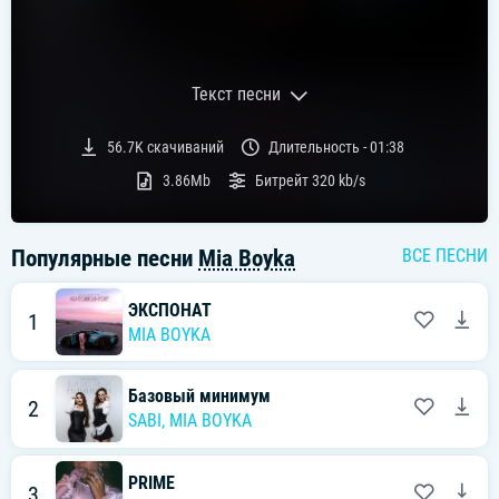
Текст песни
Текст песни:
56.7K
скачиваний
Длительность -
01:38
[Куплет 1]
3.86Mb
Битрейт
320 kb/s
Да, у меня ветер в голове,
Зато я счастливая, а вы — нет.
Популярные песни
Mia Boyka
ВСЕ ПЕСНИ
С первого взгляда не влюблюсь,
ЭКСПОНАТ
Если обидишь, я сделаю «кусь».
1
MIA BOYKA
Ты хотел купить меня, но ты беден:
У тебя нет ничего, кроме денег.
Базовый минимум
2
SABI
,
MIA BOYKA
У меня денег самой — дожди,
Ты меня жди‑жди‑жди.
PRIME
3