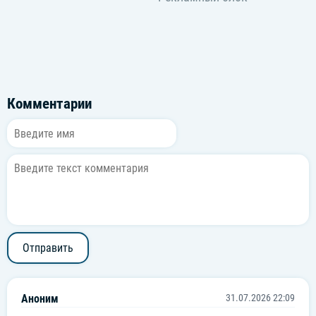
Я — экспонат, ты мой фанат,
Бриллиант на тысячу карат.
Носи меня на руках —
И я растаю в них, как шоколад.
Комментарии
Экспонат, ты мой фанат,
На тысячу карат.
Носи меня на руках —
И я растаю в них, как шоколад.
[Постприпев]
Отправить
Экспонат (Ай), экспонат (Ай), экспонат,
Я растаю — шоколад.
Аноним
31.07.2026 22:09
Экспонат (Ай), экспонат (Ай), экспонат,