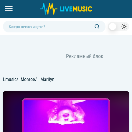
Dark
Mod
Lmusic
Monroe
Marilyn