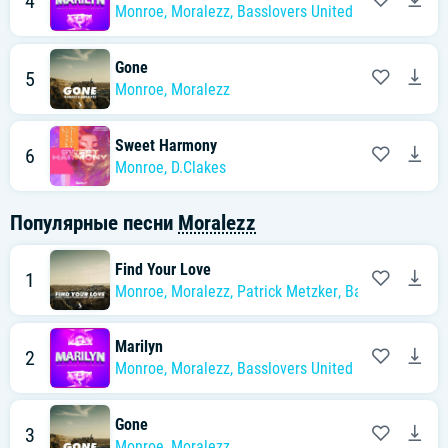
4
Monroe
,
Moralezz
,
Basslovers United
Gone
5
Monroe
,
Moralezz
Sweet Harmony
6
Monroe
,
D.Clakes
Популярные песни
Moralezz
Find Your Love
1
Monroe
,
Moralezz
,
Patrick Metzker
,
Basslovers Unit
Marilyn
2
Monroe
,
Moralezz
,
Basslovers United
Gone
3
Monroe
,
Moralezz