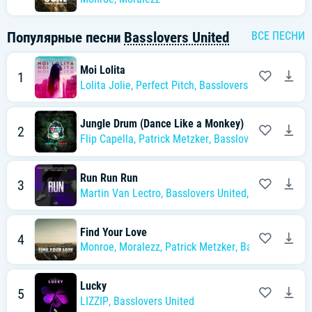
Популярные песни
Basslovers United
ВСЕ ПЕСНИ
Moi Lolita
1
Lolita Jolie
,
Perfect Pitch
,
Basslovers United
Jungle Drum (Dance Like a Monkey)
2
Flip Capella
,
Patrick Metzker
,
Basslovers United
Run Run Run
3
Martin Van Lectro
,
Basslovers United
,
Charlie Arms
Find Your Love
4
Monroe
,
Moralezz
,
Patrick Metzker
,
Basslovers Unit
Lucky
5
LIZZIP
,
Basslovers United