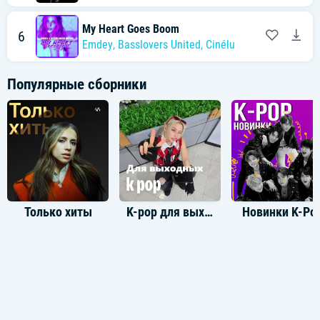
My Heart Goes Boom
6
Emdey
,
Basslovers United
,
Cinélu
Популярные сборники
Только хиты
K-pop для выходных
Новинки K-Po