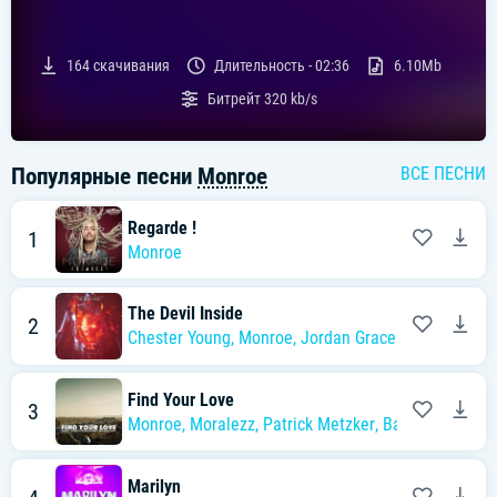
164
скачивания
Длительность -
02:36
6.10Mb
Битрейт
320 kb/s
Популярные песни
Monroe
ВСЕ ПЕСНИ
Regarde !
1
Monroe
The Devil Inside
2
Chester Young
,
Monroe
,
Jordan Grace
Find Your Love
3
Monroe
,
Moralezz
,
Patrick Metzker
,
Basslovers Unit
Marilyn