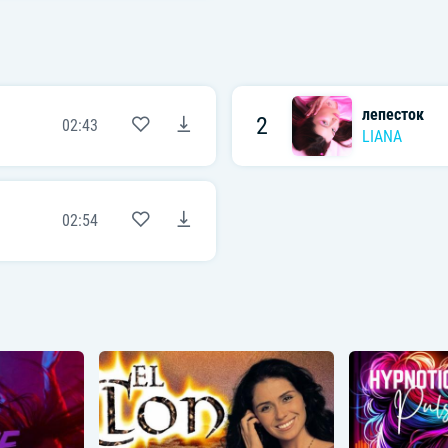
лепесток
2
02:43
LIANA
02:54