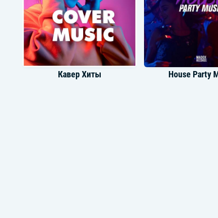
Кавер Хиты
House Party 
Музыка из фильма Достучаться до небес
Музыка Сакс