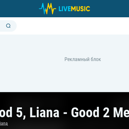
d 5, Liana - Good 2 Me
iana