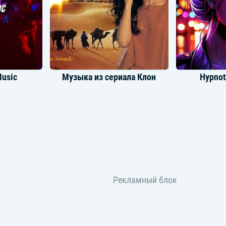
Music
Музыка из сериала Клон
Hypnot
офон