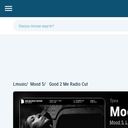
Lmusic
Mood 5
Good 2 Me Radio Cut
Трек
Moo
Mood 5
,
L