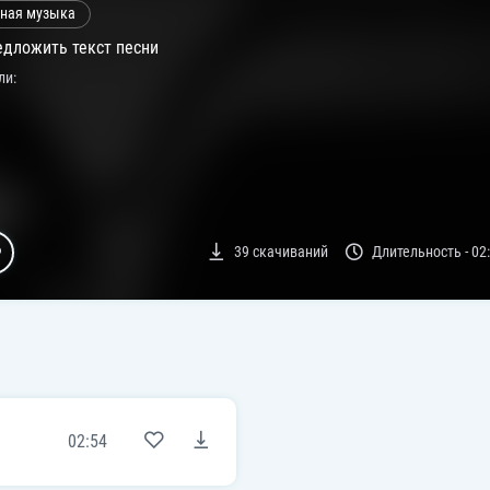
ная музыка
дложить текст песни
ли:
39
скачиваний
Длительность -
02
02:54