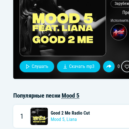
Зарубеж
Пре
Исполните
Слушать
Скачать mp3
0
Популярные песни
Mood 5
Good 2 Me Radio Cut
1
Mood 5
,
Liana