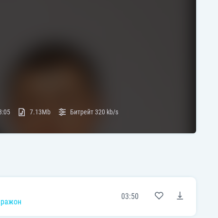
3:05
7.13Mb
Битрейт
320 kb/s
03:50
аражон