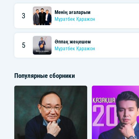
Менің ағаларым
3
Мұратбек Қаражон
Әппақ жеңешем
5
Мұратбек Қаражон
Популярные сборники