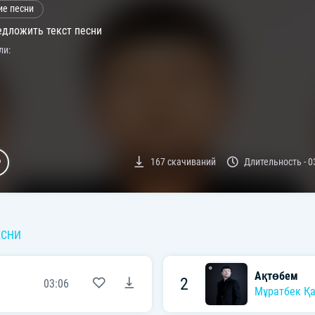
ие песни
дложить текст песни
ли:
167
скачиваний
Длительность -
0
ЕСНИ
Ақтөбем
2
03:06
Мұратбек Қ