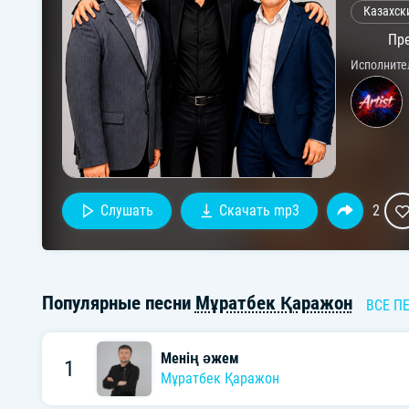
Казахск
Пре
Исполните
Слушать
Скачать mp3
2
Популярные песни
Мұратбек Қаражон
ВСЕ П
Менің әжем
1
Мұратбек Қаражон