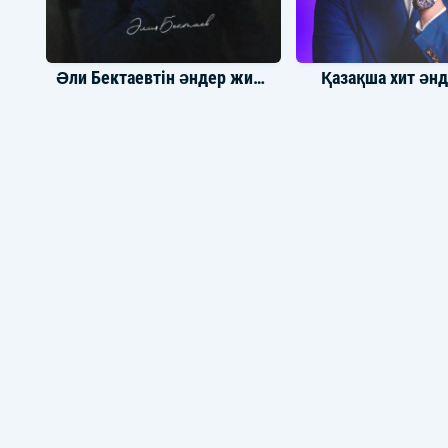
Әли Бектаевтін әндер жинағы
Қазақша хит әнд
Қазақша Q-Pop әндер