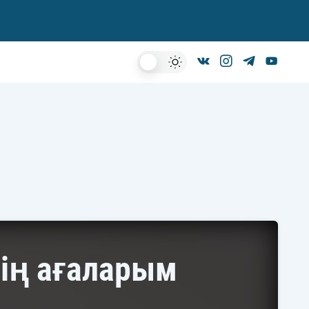
Dark
Mode
нің ағаларым