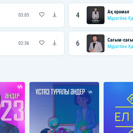
Ақ орамал
4
03:05
Мұратбек Қ
Сағым-сағ
6
02:36
Мұратбек Қ