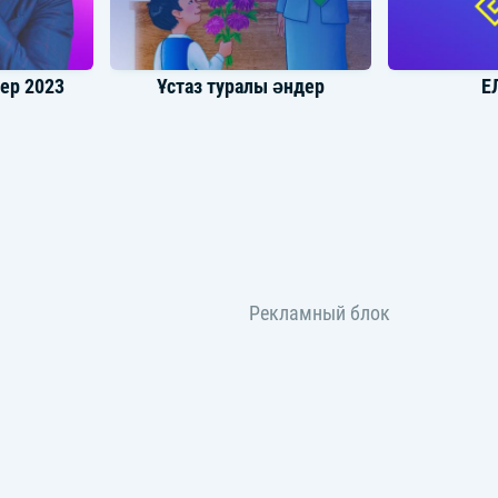
ер 2023
Ұстаз туралы әндер
Е
Анашым - Ана / Мама туралы әндер жинағы