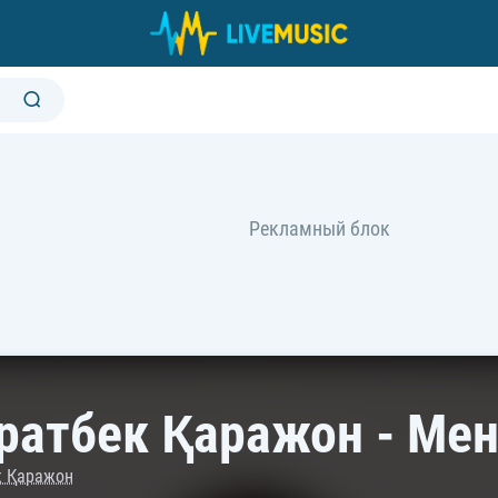
ратбек Қаражон - Ме
к Қаражон