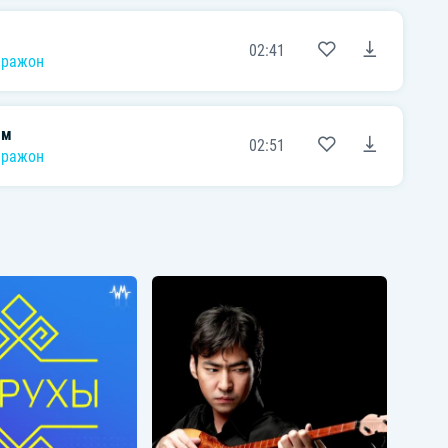
02:41
аражон
ым
02:51
аражон