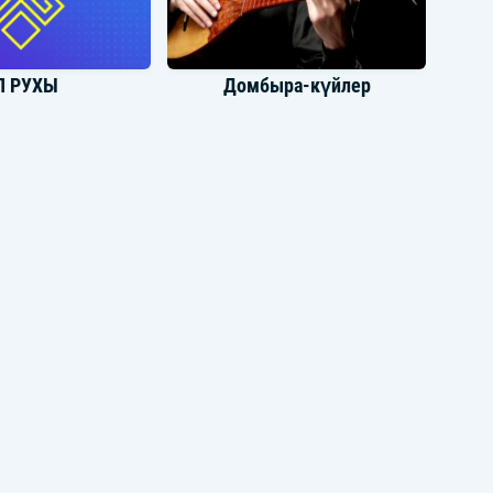
Л РУХЫ
Домбыра-күйлер