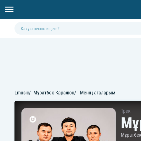
Lmusic
Мұратбек Қаражон
Менің ағаларым
Трек
Мұ
Мұратбе