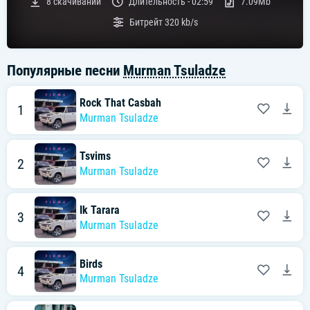
8
скачиваний
Длительность -
02:59
7.09Mb
Битрейт
320 kb/s
Популярные песни
Murman Tsuladze
Rock That Casbah
1
Murman Tsuladze
Tsvims
2
Murman Tsuladze
Ik Tarara
3
Murman Tsuladze
Birds
4
Murman Tsuladze