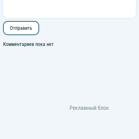
아무 걱정 없이 우리 함께 즐겨 off the wall (즐겨, off the
wall)
*함께 즐겨 off thе wall*
뛰어 all day jumping
Everybody going off the wall
Отправить
Комментариев пока нет