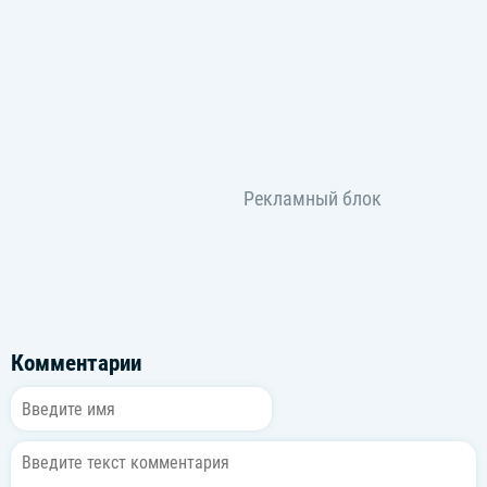
Everybody going off the wall
[Bridge: Jeno, Mark, All]
Nobody gonna ask my name
날 자꾸 부르는 알람은 꺼둔 채
I got the engine, running all gas, no brakes
꽉 잡은 핸들 내 옆자리는 너야 like
Ah, to the left, to the right
Put your hands, to the sky
Shout it out, we don't stop
[Chorus: All, Chenle, Haechan, Jeno]
I've been goin' off the wall
Off the wall
따스한 햇살 fresh한 you and I
우릴 비춘 disco ball
Disco ball
너와 춤추던 old school, funky vibe
눈 맞춘 순간
Комментарии
[Post-Chorus: All, Mark, Chenle, Haechan, *Renjun*]
Ooh, ah
그저 들려오는 리듬에 널 맡겨 off the wall
(그저 들려오는 리듬에 널 맡겨 off the wall)
Off the wall