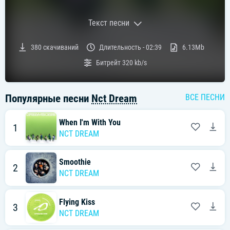
Текст песни
Текст песни:
380
скачиваний
Длительность -
02:39
6.13Mb
[엔시티 드림 "Off The Wall" 가사]
Битрейт
320 kb/s
[Verse 1: Renjun, Jaemin]
훌쩍 커버린 내 키만큼
눈 떠보니 멀어진 기억
Популярные песни
Nct Dream
ВСЕ ПЕСНИ
꿈꿔왔었던 그땔
다시 돌아가 볼래 너와
When I'm With You
1
[Chorus: All, Chenle, Haechan, Jisung]
NCT DREAM
I've been goin' off the wall
Off the wall
따스한 햇살 fresh한 you and I
Smoothie
2
태양 빛은 disco ball
NCT DREAM
Disco ball
너와 춤추던 old school, funky vibe
눈 맞춘 순간
Flying Kiss
3
NCT DREAM
[Post-Chorus: All]
Ooh, ah