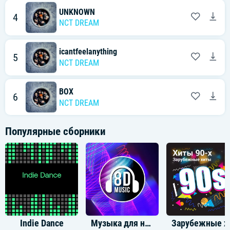
그저 들려오는 리듬에 널 맡겨 off the wall
아무 걱정 없이 우리 함께 즐겨 off the wall
UNKNOWN
4
뛰어 all day jumping
NCT DREAM
Everybody going off the wall
[Verse 2: Jeno, Jisung]
icantfeelanything
5
Uptown, 아침이 올 때까지
NCT DREAM
Get down, 여긴 너와 나뿐이야
Get loud, 터질듯한 beat
내일이 없는 듯이 no doubt
BOX
6
NCT DREAM
[Chorus: All, Haechan, Renjun, Jaemin]
I've been goin' off the wall
Off the wall
Популярные сборники
눈부신 계절 fresh한 you and I
저 달빛은 disco ball
Disco ball
너와 춤추던 old school funky vibe
눈 맞춘 순간
[Post-Chorus: All]
Ooh, ah
그저 들려오는 리듬에 널 맡겨 off the wall
아무 걱정 없이 우리 함께 즐겨 off the wall
Indie Dance
Музыка для наушников 8D
Зарубе
뛰어 all day jumping