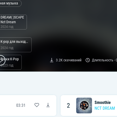
ная музыка
DREAM( )SCAPE
Nct Dream
2024 год
K-pop для выходных
2024 год
Треки K-Pop
3.2K
скачиваний
Длительность -
2023 год
Новинки K-Pop
2025 год
ли:
Smoothie
2
03:31
NCT DREAM