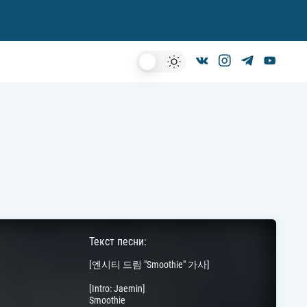
Dark
Mode
Текст песни:
[엔시티 드림 "Smoothie" 가사]
[Intro: Jaemin]
Smoothie