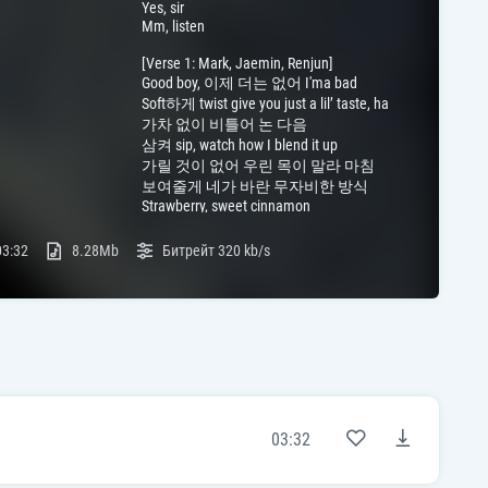
Yes, sir
Mm, listen
[Verse 1: Mark, Jaemin, Renjun]
Good boy, 이제 더는 없어 I'ma bad
Soft하게 twist give you just a lil’ taste, ha
가차 없이 비틀어 논 다음
삼켜 sip, watch how I blend it up
가릴 것이 없어 우린 목이 말라 마침
보여줄게 네가 바란 무자비한 방식
Strawberry, sweet cinnamon
어서pop that corn 터트려봐
03:32
8.28Mb
Битрейт
320 kb/s
[Refrain: Jeno, Jisung]
You should know what you missin'
수준대로 guessin'
Freeze like ice
단 한 번에 crushin’
날것 그대로인 action
껍질째로 밟아 우선
수도 없이 견딘 상처
위로 들이부어 실컷
03:32
[Pre-Chorus: Chenle, Haechan]
끈적하게 날