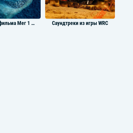
결국엔 녹아 fade out
어디 더 던져봐 stuff
Syrup and sugar like buff
We make it easy
I'm gonna take it all
Музыка из фильма Мег 1 Мег 2
Саундтреки из игры WRC
[Verse 3: Jeno, Jisung, Jaemin, Mark]
Ay-yo, check it, huh
재료는 차고 넘쳐 새로 만든 menu
So delicious vicious, 뭐래도 I deserve, I'ma
killa huh
What a commotion, 튀어 오른 찌꺼긴 옷
에 묻어
그냥 버려 난 이미 don't need permission,
you just watch it
Shakin', stirrin', drinkin’ up (Ho! Give us
some more)
Hot and spicy, mix it up
Wait stop 입은 다물고 봐
I’m ridin' that new wave
[Refrain: Jaemin, Mark, Haechan]
You should know what you missin’
취향대로 guessin'
Freeze like ice
더 거칠게 mess up (거칠게 mess up,