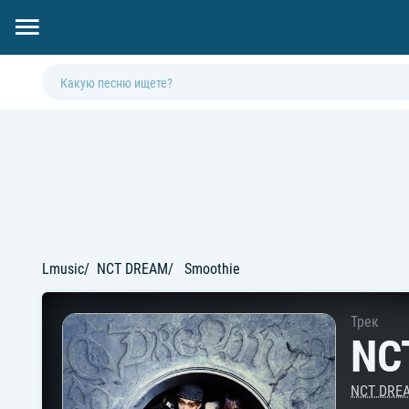
Lmusic
NCT DREAM
Smoothie
Трек
NC
NCT DRE