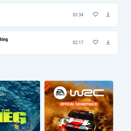
타고 흘러내린 trauma
씹어 삼켜 바닥까지
03:34
'Cause you're my smoothie
[Chorus: Mark, Jeno]
Smoothie, smoothie, smoothie
Smoothie, smoothie, smoothie
hing
다 털어 갈아 넣어
02:17
Smoothie, smoothie, smoothie
Smoothie, smoothie, smoothie
Dirty taste 들이켜
Smoothie, smoothie, smoothie
Smoothie, smoothie, smoothie
가볍게 씹어 삼켜
Smoothie, smoothie
Smoothie, smoothie
[Post-Chorus: Jaemin]
Sip it, sip it down like smoothie
Sip it, sip it down like smoothie
[Verse 2: Haechan, Chenle]
때려 넣어 doubt and fake
쏟아부어 모든 pain
Shower that in all this ice