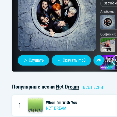
Зарубеж
Альбомы:
Сборники:
Слушать
Скачать mp3
82
Популярные песни
Nct Dream
ВСЕ ПЕСНИ
Исполните
When I'm With You
1
NCT DREAM