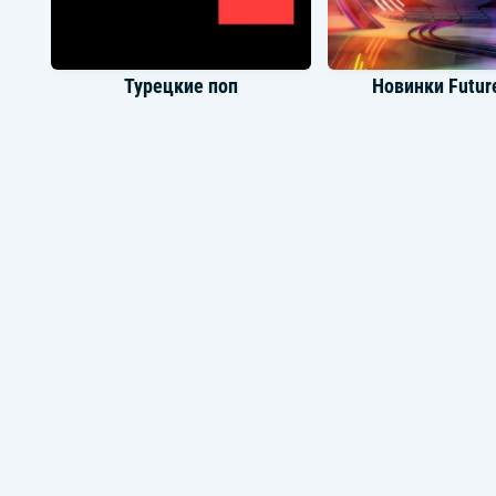
Турецкие поп
Новинки Futur
Музыка Даунтемпо
Музыка для к