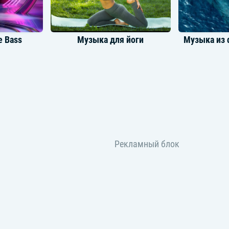
e Bass
Музыка для йоги
офейни