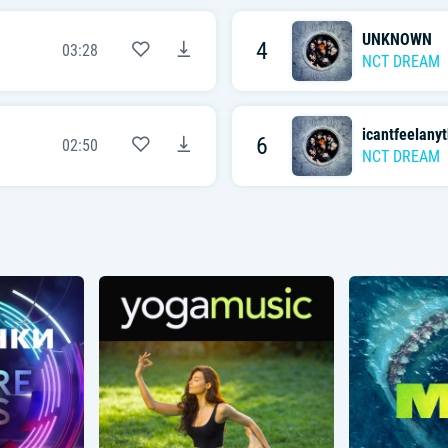
UNKNOWN
4
03:28
NCT DREAM
icantfeelanyt
6
02:50
NCT DREAM