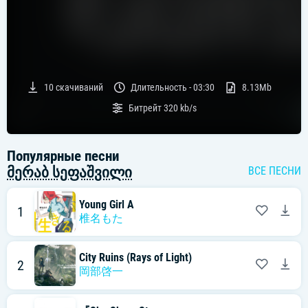
10
скачиваний
Длительность -
03:30
8.13Mb
Битрейт
320 kb/s
Популярные песни
მერაბ სეფაშვილი
ВСЕ ПЕСНИ
Young Girl A
1
椎名もた
City Ruins (Rays of Light)
2
岡部啓一