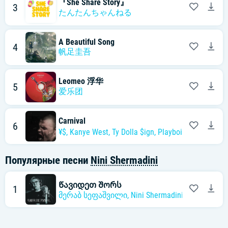
『She Share Story』
3
たんたんちゃんねる
A Beautiful Song
4
帆足圭吾
Leomeo 浮华
5
爱乐团
Carnival
6
¥$,
Kanye West
,
Ty Dolla $ign
,
Playboi Carti
,
Rich Th
Популярные песни
Nini Shermadini
Წავიდეთ Შორს
1
მერაბ სეფაშვილი,
Nini Shermadini