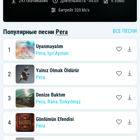
293
скачивания
Длительность -
04:05
9.55Mb
Битрейт
320 kb/s
Популярные песни
Pera
ВСЕ ПЕСНИ
Uyanmayalım
1
Pera
,
Işıl Ayman
Yalnız Olmak Öldürür
2
Pera
Denize Baktım
3
Pera
,
Rana Türkyılmaz
Gönlümün Efendisi
4
Pera