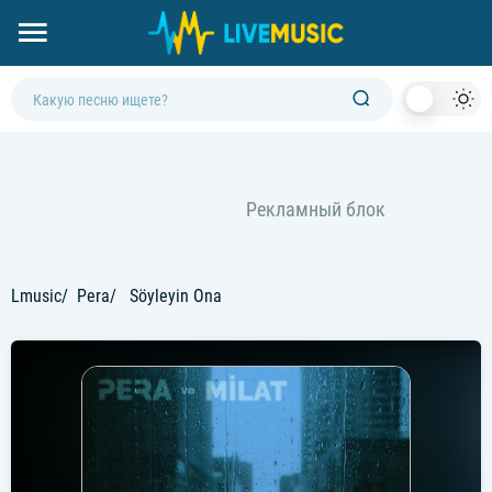
Dark
Mod
Lmusic
Pera
Söyleyin Ona