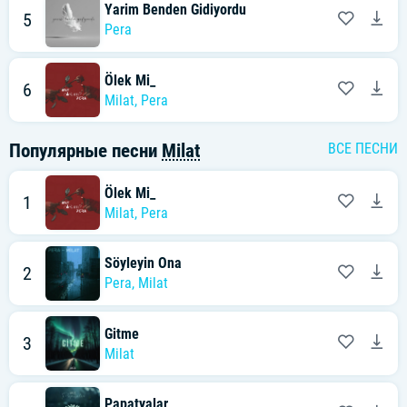
Yarim Benden Gidiyordu
5
Pera
Ölek Mi_
6
Milat
,
Pera
Популярные песни
Milat
ВСЕ ПЕСНИ
Ölek Mi_
1
Milat
,
Pera
Söyleyin Ona
2
Pera
,
Milat
Gitme
3
Milat
Papatyalar