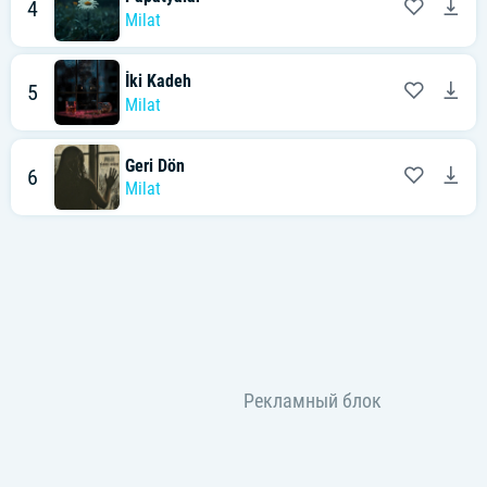
4
Milat
İki Kadeh
5
Milat
Geri Dön
6
Milat