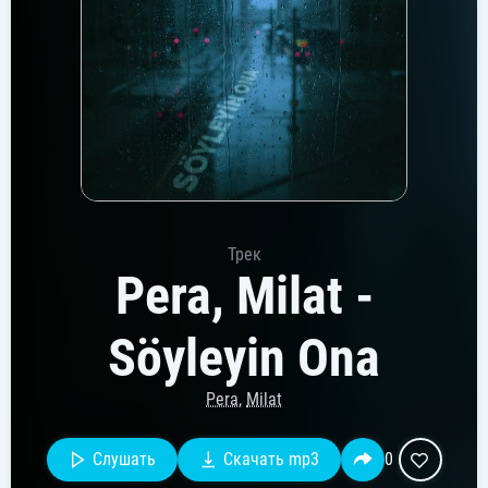
Трек
Pera, Milat -
Söyleyin Ona
Pera
,
Milat
Слушать
Скачать mp3
0