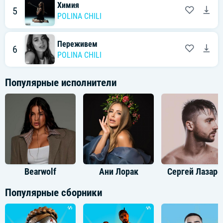
Химия
5
POLINA CHILI
Переживем
6
POLINA CHILI
Популярные исполнители
Bearwolf
Ани Лорак
Сергей Лазаре
Популярные сборники