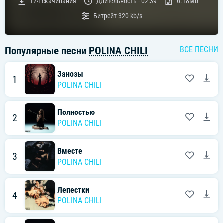
124
скачивания
Длительность -
02:39
6.18Mb
Битрейт
320 kb/s
Популярные песни
POLINA CHILI
ВСЕ ПЕСНИ
Занозы
1
POLINA CHILI
Полностью
2
POLINA CHILI
Вместе
3
POLINA CHILI
Лепестки
4
POLINA CHILI