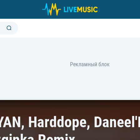
YAN, Harddope, Daneel
zginka Remix