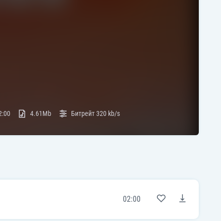
2:00
4.61Mb
Битрейт
320 kb/s
02:00