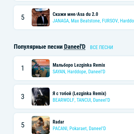
Скажи мне⁄Asa du 2.0
5
JANAGA
,
Max Beatstone
,
FURSOV
,
Harddo
Популярные песни
Daneel'D
ВСЕ ПЕСНИ
Мальборо Lezginka Remix
1
SAYAN
,
Harddope
,
Daneel'D
Я с тобой (Lezginka Remix)
3
BEARWOLF
,
TANCUI
,
Daneel'D
Radar
5
PACANI
,
Pokaraet
,
Daneel'D