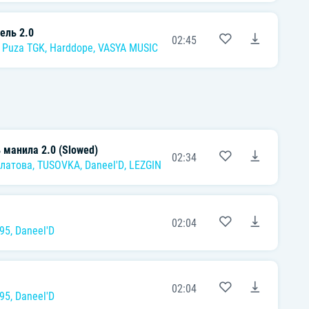
ель 2.0
02:45
 Puza TGK
,
Harddope
,
VASYA MUSIC
 манила 2.0 (Slowed)
02:34
латова
,
TUSOVKA
,
Daneel'D
,
LEZGINKA
02:04
95
,
Daneel'D
02:04
95
,
Daneel'D