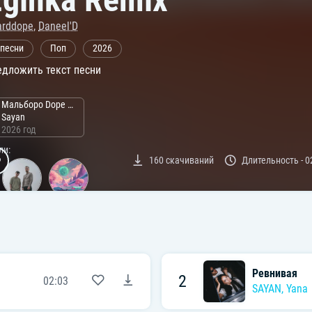
arddope
,
Daneel'D
 песни
Поп
2026
дложить текст песни
Мальборо Dope Remixes
Sayan
2026 год
ли:
160
скачиваний
Длительность -
0
Ревнивая
2
02:03
SAYAN
,
Yana