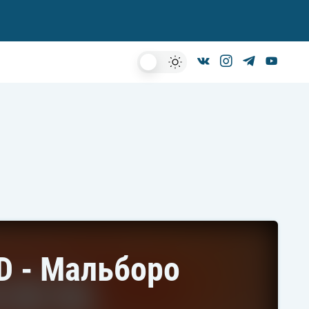
Dark
Mode
'D - Мальборо