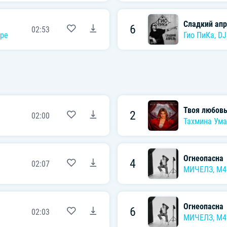
Сладкий апр
6
02:53
pe
Гио ПиКа
,
DJ
Твоя любовь
2
02:00
Тахмина Ума
Огнеопасна
4
02:07
МИЧЕЛЗ
,
M4
Огнеопасна
6
02:03
МИЧЕЛЗ
,
M4