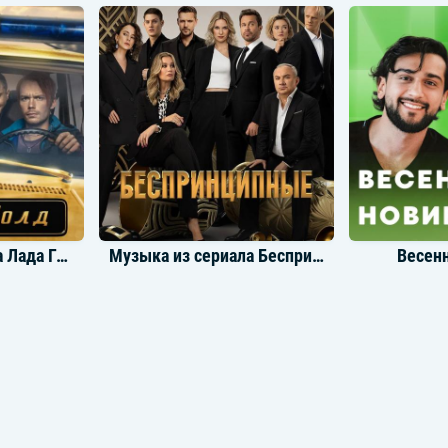
The Limba
Музыка из сериала Лада Голд
Музыка из сериала Беспринципные
Весен