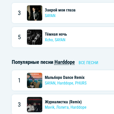
Закрой мои глаза
3
SAYAN
Тёмная ночь
5
Xcho
,
SAYAN
Популярные песни
Harddope
ВСЕ ПЕСНИ
Мальборо Dance Remix
1
SAYAN
,
Harddope
,
PHURS
Журналистка (Remix)
3
Mavik
,
Лолита
,
Harddope