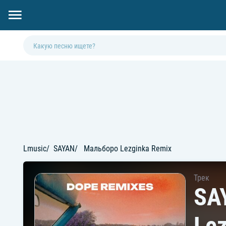
Lmusic
SAYAN
Мальборо Lezginka Remix
Трек
SA
Le