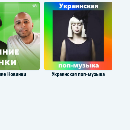
Zivert
Люся Чеботина
ние Новинки
Украинская поп-музыка