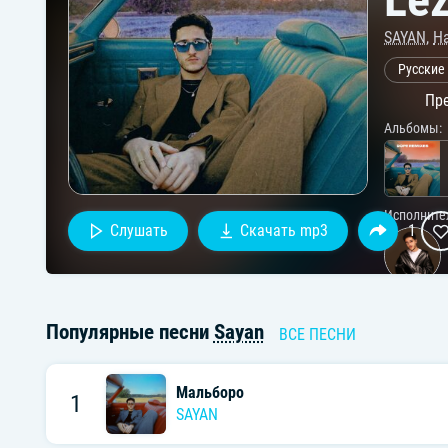
SAYAN
,
H
Русские
Пре
Альбомы:
Исполните
Слушать
Скачать mp3
1
Популярные песни
Sayan
ВСЕ ПЕСНИ
Мальборо
1
SAYAN