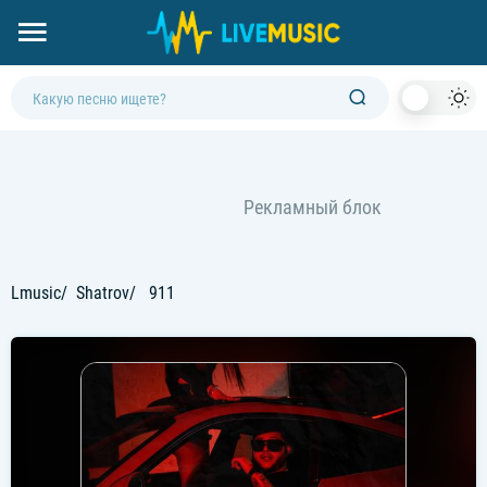
Dark
Mod
Lmusic
Shatrov
911