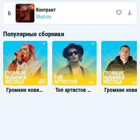
Контракт
6
Shatrov
Популярные сборники
Громкие новинки: Июнь 2023
Топ артистов 2021
Громкие новинки: Окт