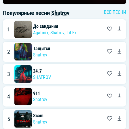
Популярные песни
Shatrov
ВСЕ ПЕСНИ
До свидания
1
Agatmix
,
Shatrov
,
Lil Ex
Тащится
2
Shatrov
24_7
3
SHATROV
911
4
Shatrov
Scam
5
Shatrov