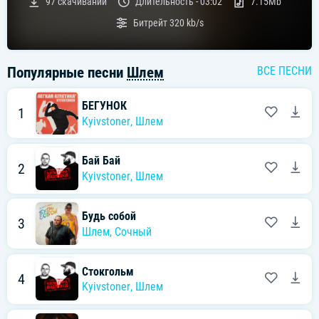
97
скачиваний
Длительность -
03:02
7.15Mb
Битрейт
320 kb/s
Популярные песни
Шлем
ВСЕ ПЕСНИ
БЕГУНОК
1
Kyivstoner
,
Шлем
Бай Бай
2
Kyivstoner
,
Шлем
Будь собой
3
Шлем
,
Сочный
Стокгольм
4
Kyivstoner
,
Шлем