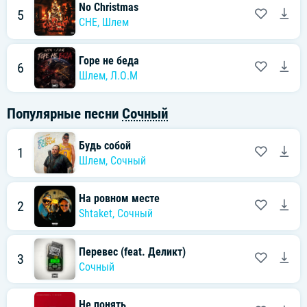
No Christmas
5
CHE
,
Шлем
Горе не беда
6
Шлем
,
Л.О.М
Популярные песни
Сочный
Будь собой
1
Шлем
,
Сочный
На ровном месте
2
Shtaket
,
Сочный
Перевес (feat. Деликт)
3
Сочный
Не понять