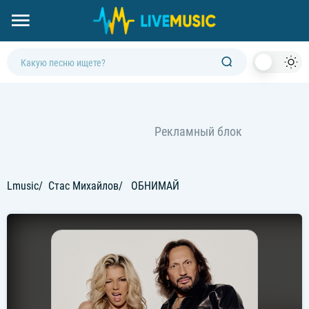
Dark
Mod
Lmusic
Стас Михайлов
ОБНИМАЙ