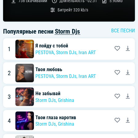
738
скачиваний
Длительность -
02:31
5.90Mb
Битрейт
320 kb/s
Популярные песни
Storm Djs
ВСЕ ПЕСНИ
Я пойду с тобой
1
PESTOVA
,
Storm DJs
,
Ivan ART
Твоя любовь
2
PESTOVA
,
Storm DJs
,
Ivan ART
Не забывай
3
Storm DJs
,
Grishina
Твои глаза наротив
4
Storm DJs
,
Grishina