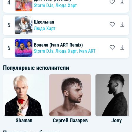
4
Storm DJs
,
Люда Харт
Школьная
5
Люда Харт
Болела (Ivan ART Remix)
6
Storm DJs
,
Люда Харт
,
Ivan ART
Популярные исполнители
Shaman
Сергей Лазарев
Jony