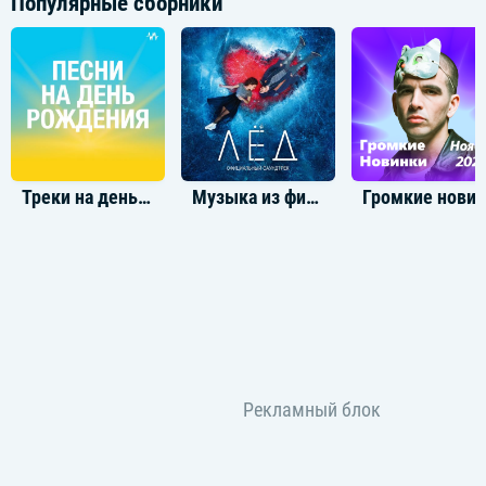
Популярные сборники
Треки на день рождения
Музыка из фильма Лед
Громкие новинки: Ноя