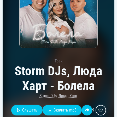
Трек
Storm DJs, Люда
Харт - Болела
Storm DJs
,
Люда Харт
Слушать
Скачать mp3
9