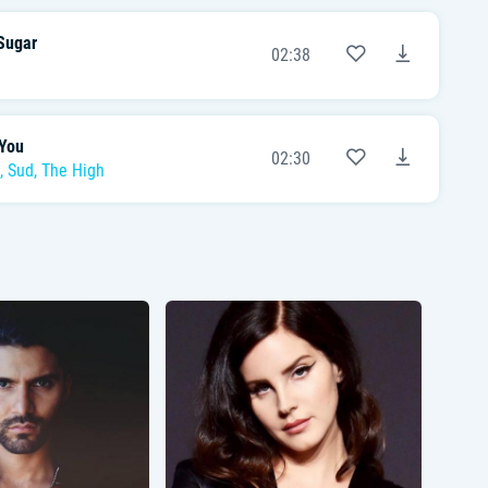
Sugar
02:38
You
02:30
,
Sud
,
The High