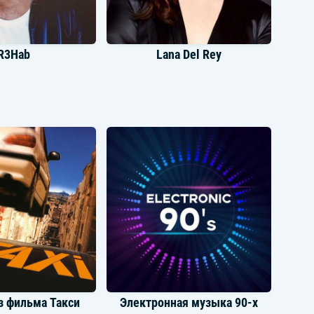
R3Hab
Lana Del Rey
tin Bieber
Charli Xcx
з фильма Такси
Электронная музыка 90-х