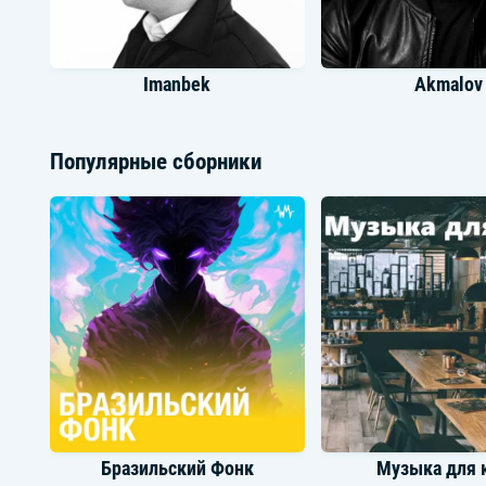
Imanbek
Akmalov
Популярные сборники
David Guetta
Timmy Trum
Бразильский Фонк
Музыка для 