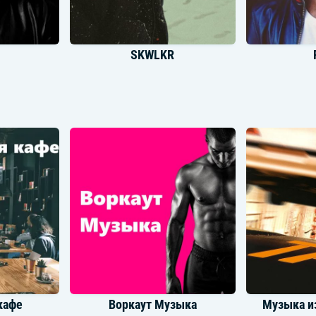
SKWLKR
pet
Dndm
Jus
кафе
Воркаут Музыка
Музыка и