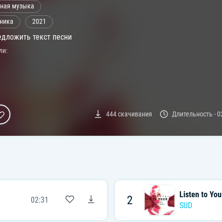
ная музыка
ника
2021
дложить текст песни
ли:
444
скачивания
Длительность -
0
Listen to You
2
02:31
SUD