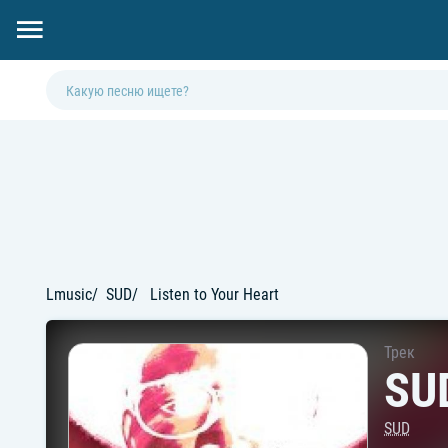
Lmusic
SUD
Listen to Your Heart
Трек
SUD
SUD