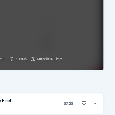
2:38
6.13Mb
Битрейт
320 kb/s
r Heart
02:38