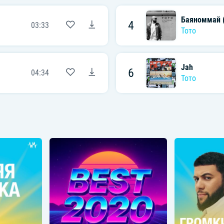
Баяноммай (
4
03:33
Тото
Jah
6
04:34
Тото