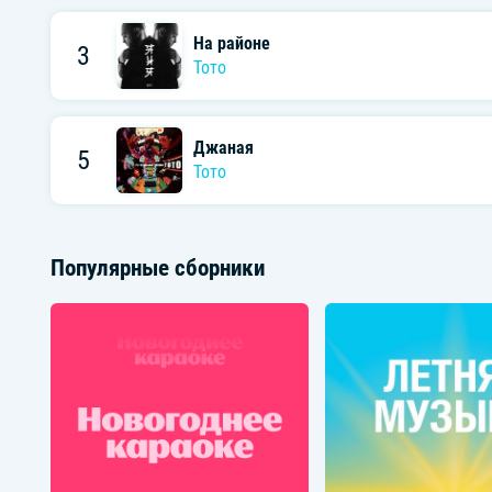
На районе
3
Тото
Джаная
5
Тото
Популярные сборники