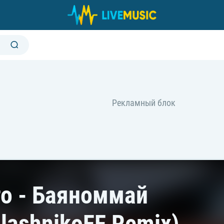
то - Баяноммай
lashnikoFF Remix)