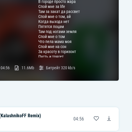
В городе просто жара
Спой мне за life
Там за закат да рассвет
Спой мне о том, ай
Когда выхода нет
Пятятся поцам
Там под ногами земля
Спой мне о том
Что пела мама моя
Спой мне на сон
За красоту в горизонт
Пусть и трясет
Но довезет вагон
-
04:56
11.6Mb
Битрейт
320 kb/s
[Припев]
Манило в сон, закрывало глаза
Баяноммай
А ты спой мне за life
Высадит в тай, в огородах Иллай
Баяноммай
А ты спой мне за life
See pop shows near Almaty
Get tickets as low as $349
KalashnikoFF Remix)
You might also like
04:56
I Love God
9mice & Kai Angel
2017