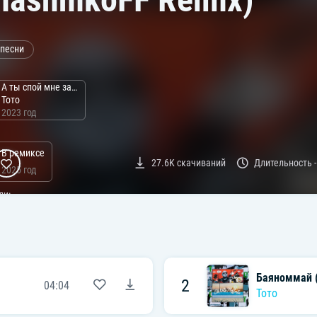
 песни
А ты спой мне за Life (Remixes)
Тото
2023 год
В ремиксе
27.6K
скачиваний
Длительность 
2025 год
ли:
Баяноммай (
2
04:04
Тото