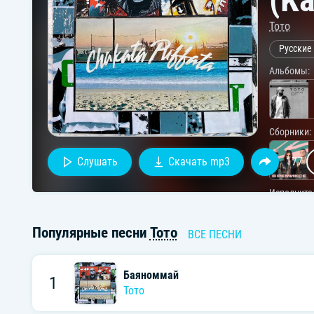
Тото
Русские
Альбомы:
Сборники:
Слушать
Скачать mp3
177
Исполните
Популярные песни
Тото
ВСЕ ПЕСНИ
Баяноммай
1
Тото