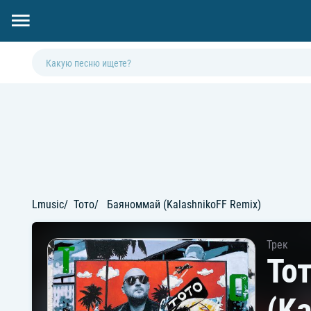
Lmusic
Тото
Баяноммай (KalashnikoFF Remix)
Трек
То
(Ka