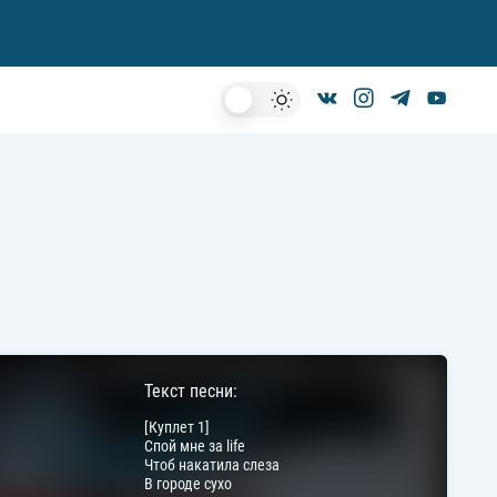
Dark
Mode
Текст песни:
[Куплет 1]
Спой мне за life
Чтоб накатила слеза
В городе сухо