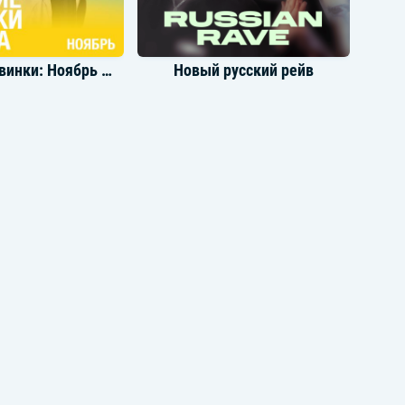
Баяноммай
А ты спой мне за life
Громкие новинки: Ноябрь 2022
Новый русский рейв