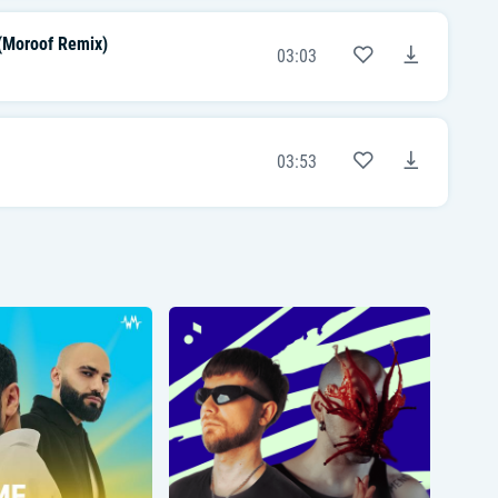
9mice & Kai Angel
Я не употребляю (I Don’t Use)
Moroof Remix)
03:03
Voskresenskii & Wipo
[Куплет 2]
Все-таки тянет
Начать, ай, все, да с нуля
Пусть вверх этой паники
Наблюдаю не я
03:53
Спой мне в нирване
Как за буи, да в пожар
Ай зарекали в накале
Парили шай
Долго ли, томно ли
Выпадает зола
Уаяна, пой со мной, пой со мной
Половина моя
Спой мне, май улица
Вспомни двор, милый дом
И я на крыльце в доме том
Малой босиком
[Припев]
Манило в сон, закрывало глаза
Баяноммай
А ты спой мне за life
Высадит в тай, в огородах Иллай