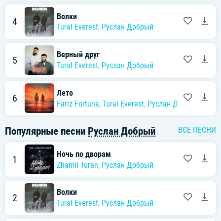
Забирать, забирать
Волки
4
Волки мы в ночных лесах
Tural Everest
,
Руслан Добрый
Нагоняем на всех страх
Волки мы в ночных лесах
Верный друг
5
Tural Everest
,
Руслан Добрый
Лето
6
Fariz Fortuna
,
Tural Everest
,
Руслан Добрый
Популярные песни
Руслан Добрый
ВСЕ ПЕСНИ
Ночь по дворам
1
Zhamil Turan
,
Руслан Добрый
Волки
2
Tural Everest
,
Руслан Добрый