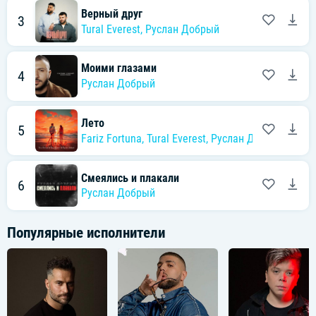
Верный друг
3
Tural Everest
,
Руслан Добрый
Моими глазами
4
Руслан Добрый
Лето
5
Fariz Fortuna
,
Tural Everest
,
Руслан Добрый
Смеялись и плакали
6
Руслан Добрый
Популярные исполнители