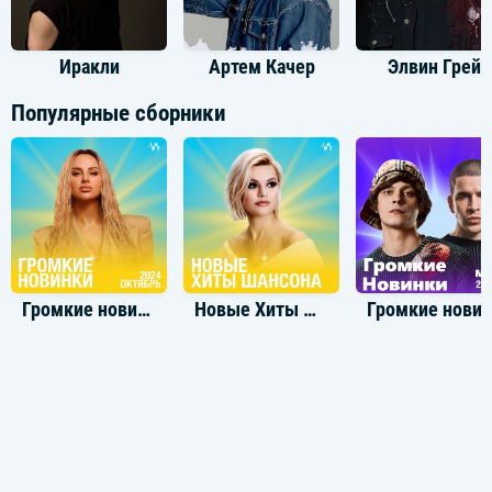
Иракли
Артем Качер
Элвин Грей
Популярные сборники
Громкие новинки: Октябрь 2024
Новые Хиты Шансона
Громкие новинки: М