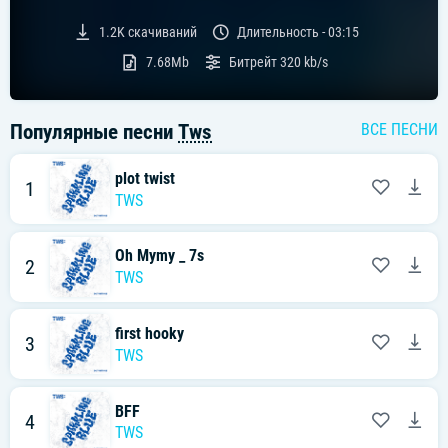
1.2K
скачиваний
Длительность -
03:15
7.68Mb
Битрейт
320 kb/s
Популярные песни
Tws
ВСЕ ПЕСНИ
plot twist
1
TWS
Oh Mymy _ 7s
2
TWS
first hooky
3
TWS
BFF
4
TWS