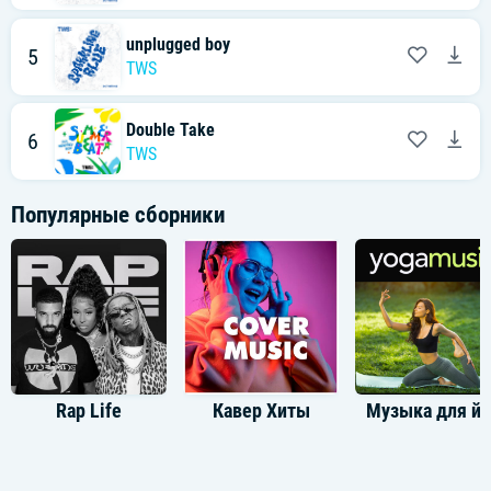
unplugged boy
5
TWS
Double Take
6
TWS
Популярные сборники
Rap Life
Кавер Хиты
Музыка для