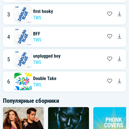
first hooky
3
TWS
BFF
4
TWS
unplugged boy
5
TWS
Double Take
6
TWS
Популярные сборники