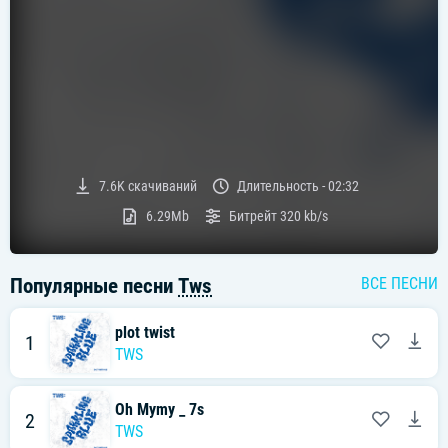
7.6K
скачиваний
Длительность -
02:32
6.29Mb
Битрейт
320 kb/s
Популярные песни
Tws
ВСЕ ПЕСНИ
plot twist
1
TWS
Oh Mymy _ 7s
2
TWS