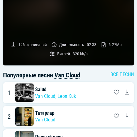
126
скачиваний
Длительность -
02:38
6.27Mb
Битрейт
320 kb/s
Популярные песни
Van Cloud
ВСЕ ПЕСНИ
Salud
1
Van Cloud
,
Leon Kuk
Татарлар
2
Van Cloud
Первый план