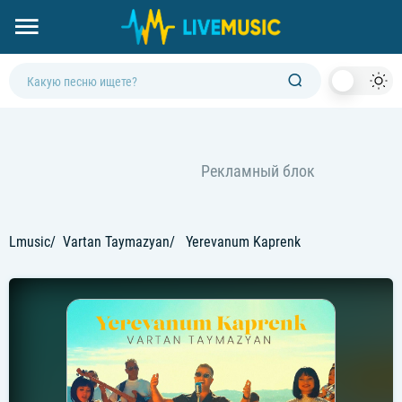
Dark
Mod
Lmusic
Vartan Taymazyan
Yerevanum Kaprenk