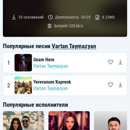
55
скачиваний
Длительность -
03:29
8.23Mb
Битрейт
320 kb/s
Популярные песни
Vartan Taymazyan
Gnam Heru
1
Vartan Taymazyan
Yerevanum Kaprenk
2
Vartan Taymazyan
Популярные исполнители