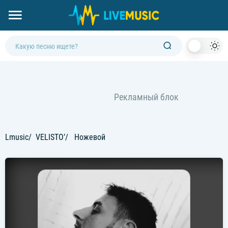
Dark
Mod
Lmusic
VELISTO’
Ножевой