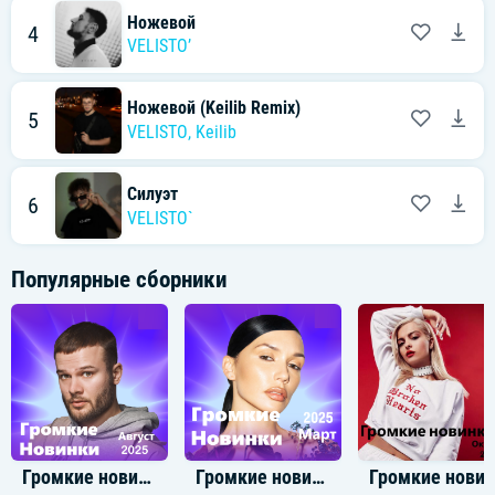
Ножевой
4
VELISTO’
Ножевой (Keilib Remix)
5
VELISTO
,
Keilib
Силуэт
6
VELISTO`
Популярные сборники
Громкие новинки: Август 2025
Громкие новинки: Март 2025
Громкие новинки: Окт