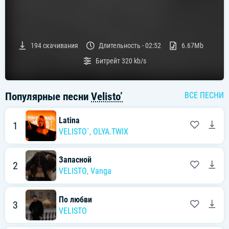
194
скачивания
Длительность -
02:52
6.67Mb
Битрейт
320 kb/s
Популярные песни
Velisto’
ВСЕ ПЕСНИ
Latina
1
VELISTO`
,
OLYA.TWIX
Запасной
2
VELISTO
,
Vanga
По любви
3
VELISTO