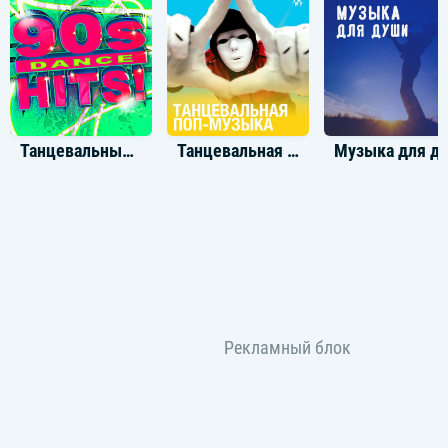
Танцевальные хиты 90-х
Танцевальная поп-музыка
Музыка дл