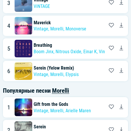
3
ViNTAGE
Maverick
4
Vintage
,
Morelli
,
Monoverse
Breathing
5
Boom Jinx
,
Nitrous Oxide
,
Einar K
,
Vintage
,
Morelli
Serein (Yelow Remix)
6
Vintage
,
Morelli
,
Elypsis
Популярные песни
Morelli
Gift from the Gods
1
Vintage
,
Morelli
,
Arielle Maren
Serein
2