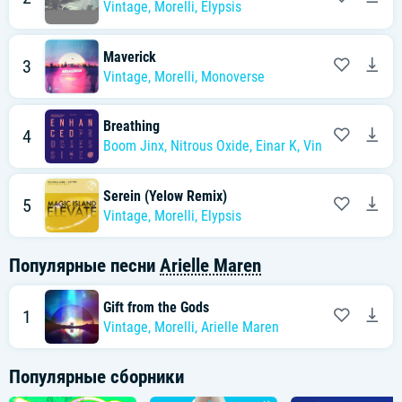
Vintage
,
Morelli
,
Elypsis
Maverick
3
Vintage
,
Morelli
,
Monoverse
Breathing
4
Boom Jinx
,
Nitrous Oxide
,
Einar K
,
Vintage
,
Morelli
Serein (Yelow Remix)
5
Vintage
,
Morelli
,
Elypsis
Популярные песни
Arielle Maren
Gift from the Gods
1
Vintage
,
Morelli
,
Arielle Maren
Популярные сборники