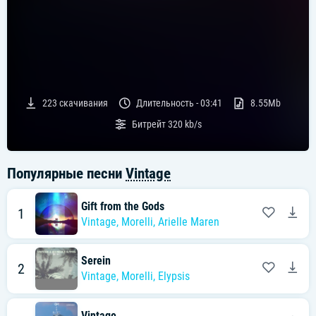
223
скачивания
Длительность -
03:41
8.55Mb
Битрейт
320 kb/s
Популярные песни
Vintage
Gift from the Gods
1
Vintage
,
Morelli
,
Arielle Maren
Serein
2
Vintage
,
Morelli
,
Elypsis
Vintage