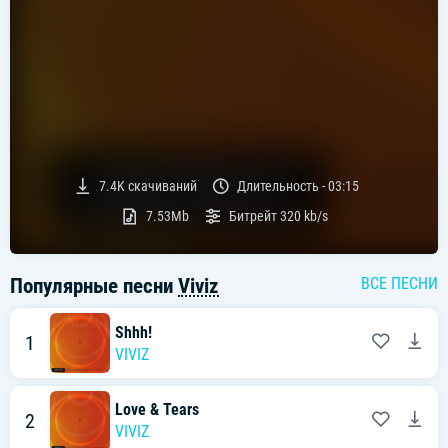
7.4K
скачиваний
Длительность -
03:15
7.53Mb
Битрейт
320 kb/s
Популярные песни
Viviz
ВСЕ ПЕСНИ
Shhh!
1
VIVIZ
Love & Tears
2
VIVIZ