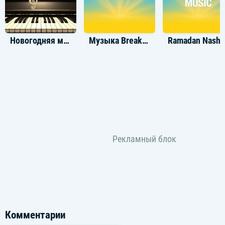
Новогодняя музыка для фона
Музыка Breakcore
Ramadan Nasheed
Комментарии