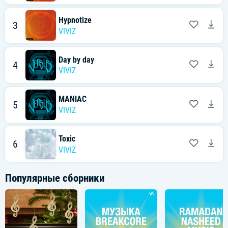
Hypnotize
3
VIVIZ
Day by day
4
VIVIZ
MANIAC
5
VIVIZ
Toxic
6
VIVIZ
Популярные сборники