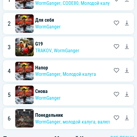
WormGanger
,
CODE80
,
Молодой калуга
Для себя
2
WormGanger
G19
3
TRAKOV
,
WormGanger
Напор
4
WormGanger
,
Молодой калуга
Снова
5
WormGanger
Понедельник
6
WormGanger
,
молодой калуга
,
валюта скуратов