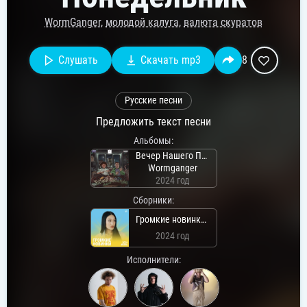
WormGanger
,
молодой калуга
,
валюта скуратов
Слушать
Скачать mp3
8
Русские песни
Предложить текст песни
Альбомы:
Вечер Нашего Понедельника
Wormganger
2024 год
Сборники:
Громкие новинки: Июнь 2024
2024 год
Исполнители: