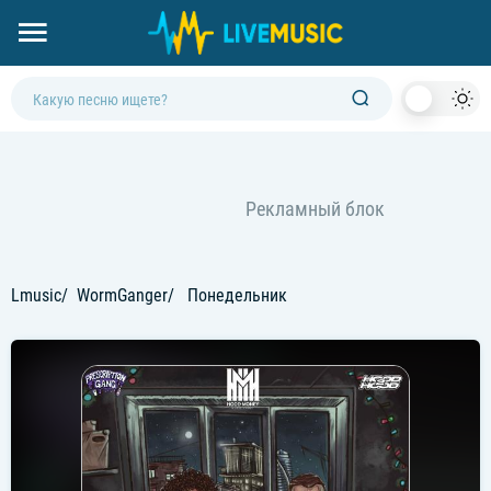
Dark
Mod
Lmusic
WormGanger
Понедельник