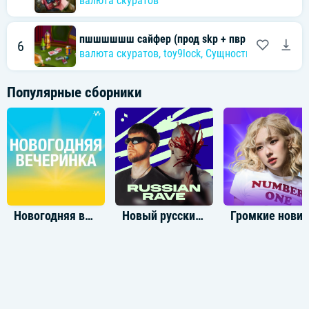
валюта скуратов
пшшшшшш сайфер (прод skp + пвр валюта)
6
валюта скуратов
,
toy9lock
,
Сущность Ночи
Популярные сборники
Новогодняя вечеринка
Новый русский рейв
Громкие новинки: Дек