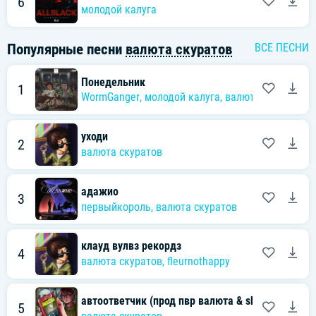
6
молодой калуга
Популярные песни
валюта скуратов
ВСЕ ПЕСНИ
Понедельник
1
WormGanger
,
молодой калуга
,
валюта скуратов
уходи
2
валюта скуратов
адажио
3
первыйкороль
,
валюта скуратов
клауд вулвз рекордз
4
валюта скуратов
,
fleurnothappy
автоответчик (прод пвр валюта & skp)
5