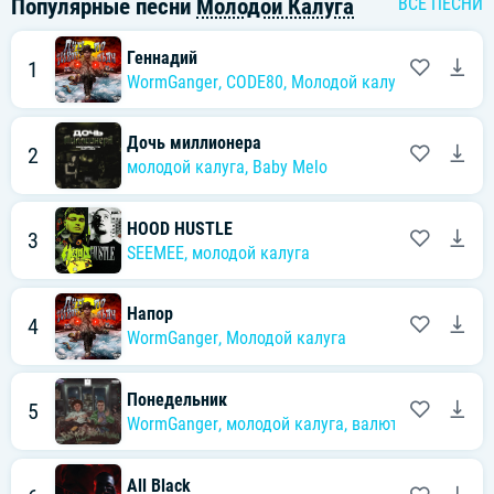
Популярные песни
Молодой Калуга
ВСЕ ПЕСНИ
Геннадий
1
WormGanger
,
CODE80
,
Молодой калуга
Дочь миллионера
2
молодой калуга
,
Baby Melo
HOOD HUSTLE
3
SEEMEE
,
молодой калуга
Напор
4
WormGanger
,
Молодой калуга
Понедельник
5
WormGanger
,
молодой калуга
,
валюта скуратов
All Black