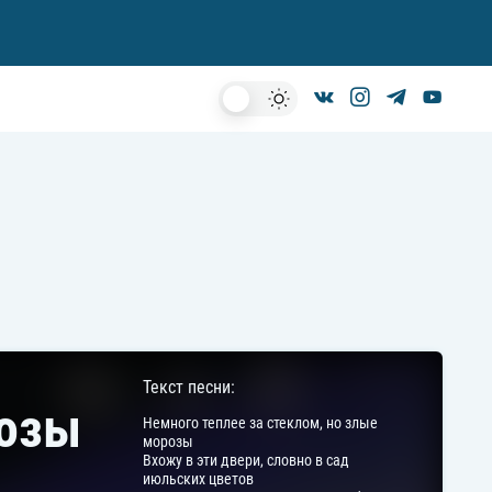
Dark
Mode
Текст песни:
розы
Hемного теплее за стеклом, но злые
моpозы
Вхожу в эти двеpи, словно в сад
июльских цветов