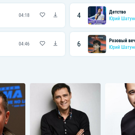
Детство
4
04:18
Юрий Шатун
Розовый ве
6
04:46
Юрий Шатун