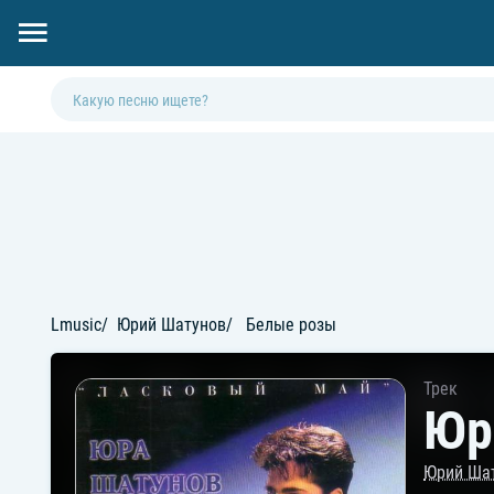
Lmusic
Юрий Шатунов
Белые розы
Трек
Юр
Юрий Ша