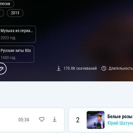
 песни
2013
Музыка из сериала Слово пацана. Кровь на асфальте
2023 год
Русские хиты 80х
1980 год
ли:
170.8K
скачиваний
Длительность
Белые розы
2
05:34
Юрий Шатун