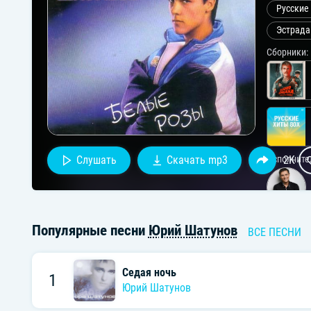
Русские
Эстрада
Сборники:
Исполните
Слушать
Скачать mp3
2K
Популярные песни
Юрий Шатунов
ВСЕ ПЕСНИ
Седая ночь
1
Юрий Шатунов