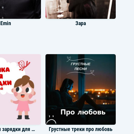
Emin
Зара
 Шуфутинский
Shaman
Музыка для зарядки для детей
Грустные треки про любовь