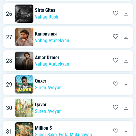
Sirts Gites
26
Vahag Rush
Капризная
27
Vahag Atabekyan
Amar Dzmer
28
Vahag Atabekyan
Qaxcr
29
Suren Avoyan
Qavor
30
Suren Avoyan
Million $
31
Super Sako
,
Iveta Mukuchyan