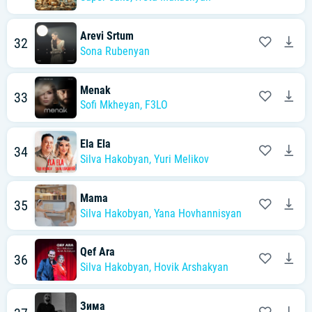
Arevi Srtum
32
Sona Rubenyan
Menak
33
Sofi Mkheyan
,
F3LO
Ela Ela
34
Silva Hakobyan
,
Yuri Melikov
Mama
35
Silva Hakobyan
,
Yana Hovhannisyan
Qef Ara
36
Silva Hakobyan
,
Hovik Arshakyan
Зима