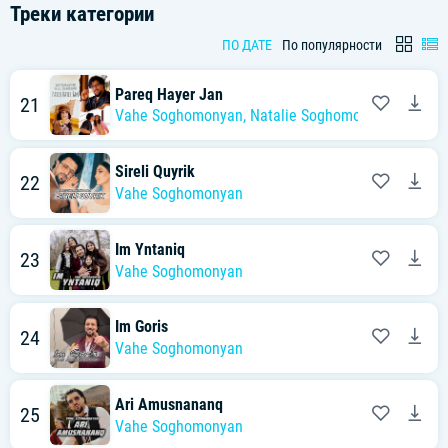
Треки категории
ПО ДАТЕ
По популярности
Pareq Hayer Jan
21
Vahe Soghomonyan
,
Natalie Soghomonyan
Sireli Quyrik
22
Vahe Soghomonyan
Im Yntaniq
23
Vahe Soghomonyan
Im Goris
24
Vahe Soghomonyan
Ari Amusnananq
25
Vahe Soghomonyan