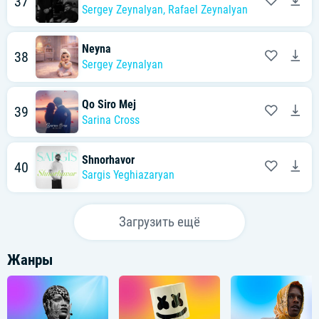
37
Sergey Zeynalyan
,
Rafael Zeynalyan
Neyna
38
Sergey Zeynalyan
Qo Siro Mej
39
Sarina Cross
Shnorhavor
40
Sargis Yeghiazaryan
Загрузить ещё
Жанры