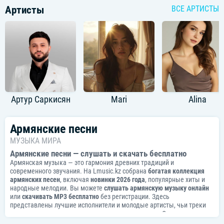
Артисты
ВСЕ АРТИСТЫ
Артур Саркисян
Mari
Alina
Армянские песни
МУЗЫКА МИРА
Армянские песни — слушать и скачать бесплатно
Армянская музыка — это гармония древних традиций и
современного звучания. На
Lmusic.kz
собрана
богатая коллекция
армянских песен
, включая
новинки 2026 года
, популярные хиты и
народные мелодии. Вы можете
слушать армянскую музыку онлайн
или
скачивать MP3 бесплатно
без регистрации. Здесь
представлены лучшие исполнители и молодые артисты, чьи треки
пронизаны национальным колоритом и эмоциями. Окунитесь в
атмосферу Армении и почувствуйте силу её музыкальной культуры