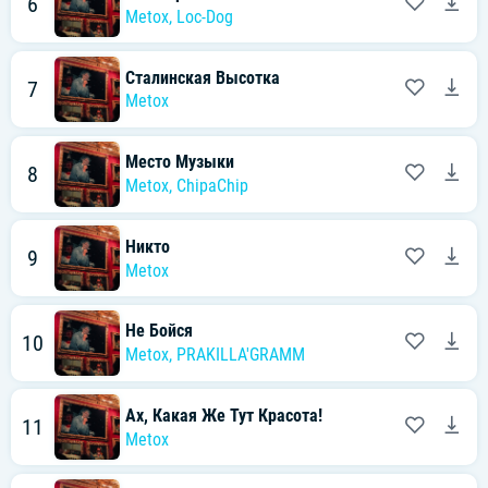
6
Metox
,
Loc-Dog
Сталинская Высотка
7
Metox
Место Музыки
8
Metox
,
ChipaChip
Никто
9
Metox
Не Бойся
10
Metox
,
PRAKILLA'GRAMM
Ах, Какая Же Тут Красота!
11
Metox