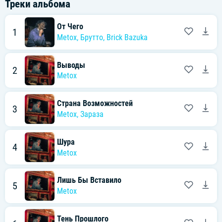
Треки альбома
От Чего
1
Metox
,
Брутто
,
Brick Bazuka
Выводы
2
Metox
Страна Возможностей
3
Metox
,
Зараза
Шура
4
Metox
Лишь Бы Вставило
5
Metox
Тень Прошлого