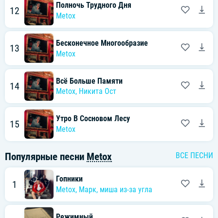
Полночь Трудного Дня
12
Metox
Бесконечное Многообразие
13
Metox
Всё Больше Памяти
14
Metox
,
Никита Ост
Утро В Сосновом Лесу
15
Metox
Популярные песни
Metox
ВСЕ ПЕСНИ
Гопники
1
Metox
,
Марк
,
миша из-за угла
Режимный