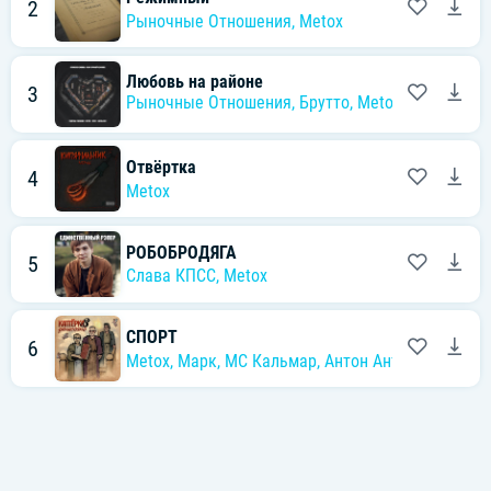
2
Рыночные Отношения
,
Metox
Любовь на районе
3
Рыночные Отношения
,
Брутто
,
Metox
,
Карась К.
Отвёртка
4
Metox
РОБОБРОДЯГА
5
Слава КПСС
,
Metox
СПОРТ
6
Metox
,
Марк
,
MC Кальмар
,
Антон Антипов