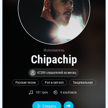
Исполнитель
Chipachip
47289 слушателей за месяц
Русские песни
Рэп и хип-хоп
Танцевальная
181 трек
9 альбомов
Слушать