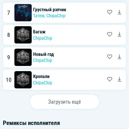
Грустный рэпчик
7
Татем
,
ChipaChip
Багаж
8
ChipaChip
Новый год
9
ChipaChip
Кропали
10
ChipaChip
Загрузить ещё
Ремиксы исполнителя