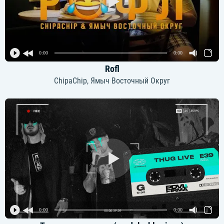
0:00
0:00
Rofl
ChipaChip, Ямыч Восточный Округ
0:00
0:00