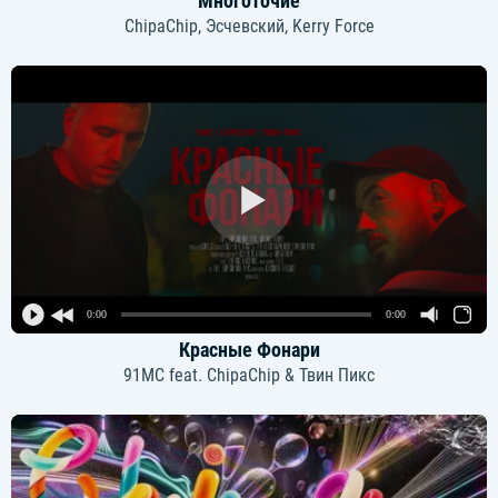
Многоточие
ChipaChip, Эсчевский, Kerry Force
0:00
0:00
Красные Фонари
91MC feat. ChipaChip & Твин Пикс