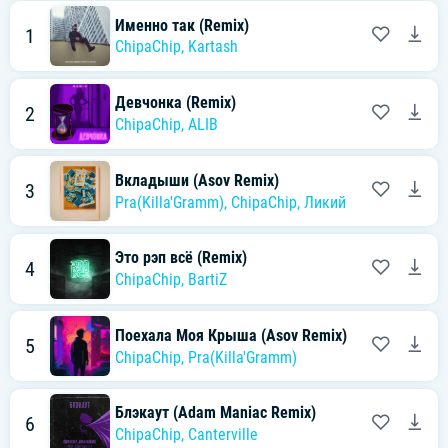
Именно так (Remix)
1
ChipaChip
,
Kartash
Девчонка (Remix)
2
ChipaChip
,
ALIB
Вкладыши (Asov Remix)
3
Pra(Killa'Gramm)
,
ChipaChip
,
Ликий
Это рэп всё (Remix)
4
ChipaChip
,
BartiZ
Поехала Моя Крыша (Asov Remix)
5
ChipaChip
,
Pra(Killa'Gramm)
Блэкаут (Adam Maniac Remix)
6
ChipaChip
,
Canterville