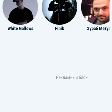
White Gallows
Finik
Зураб Матуа