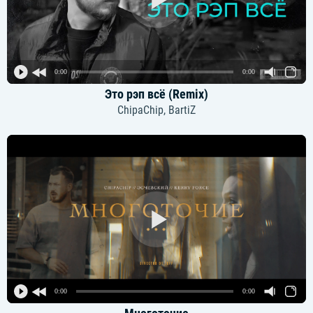
0:00
0:00
Это рэп всё (Remix)
ChipaChip, BartiZ
0:00
0:00