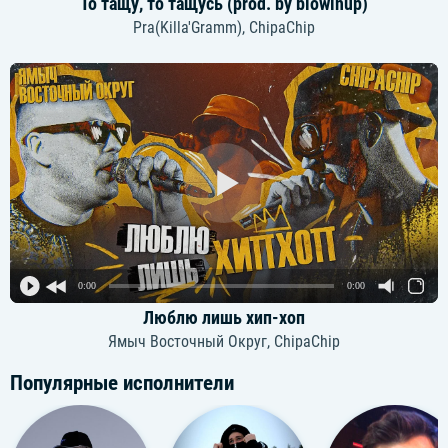
То тащу, то тащусь (prod. by blowinup)
Pra(Killa'Gramm), ChipaChip
0:00
0:00
Люблю лишь хип-хоп
Ямыч Восточный Округ, ChipaChip
Популярные исполнители