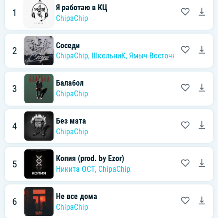
Я работаю в КЦ
1
ChipaChip
Соседи
2
ChipaChip
,
ШкольниК
,
Ямыч Восточный Округ
Балабол
3
ChipaChip
Без мата
4
ChipaChip
Копия (prod. by Ezor)
5
Никита ОСТ
,
ChipaChip
Не все дома
6
ChipaChip