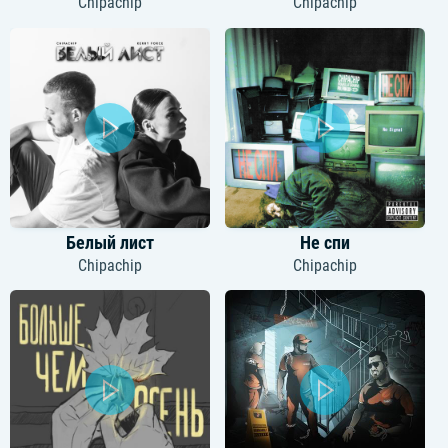
Chipachip
Chipachip
Белый лист
Не спи
Chipachip
Chipachip