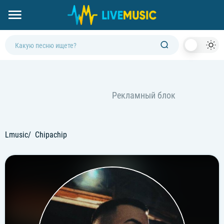
Dark
Mod
Lmusic
Chipachip