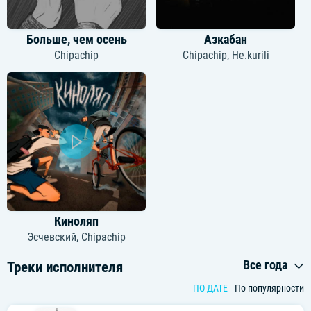
Больше, чем осень
Азкабан
Chipachip
Chipachip
,
Не.kurili
Киноляп
Эсчевский
,
Chipachip
Все года
Треки исполнителя
ПО ДАТЕ
По популярности