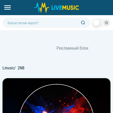
Dark
Mod
Lmusic
2NB