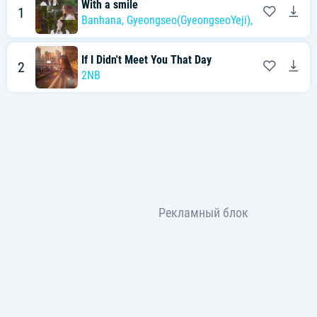
With a smile
1
Banhana
,
Gyeongseo(GyeongseoYeji)
,
2NB
If I Didn't Meet You That Day
2
2NB