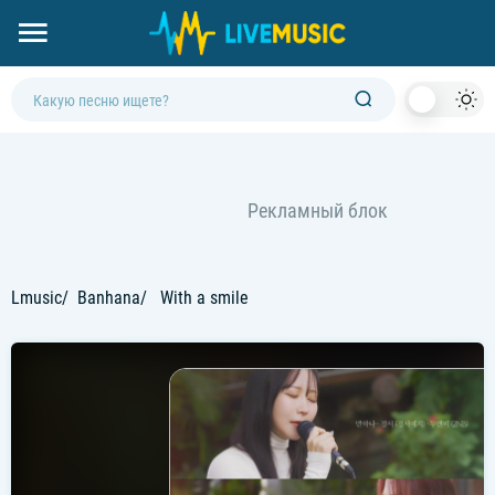
Dark
Mod
Lmusic
Banhana
With a smile