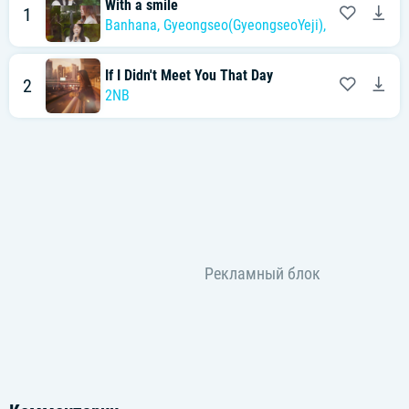
With a smile
1
Banhana
,
Gyeongseo(GyeongseoYeji)
,
2NB
If I Didn't Meet You That Day
2
2NB