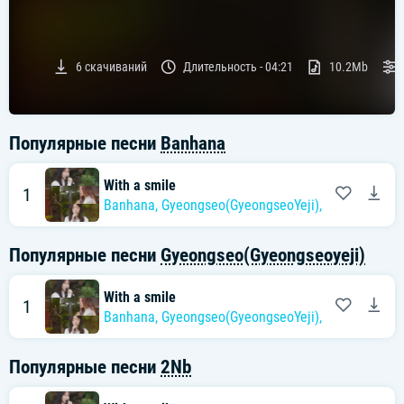
6
скачиваний
Длительность -
04:21
10.2Mb
Популярные песни
Banhana
With a smile
1
Banhana
,
Gyeongseo(GyeongseoYeji)
,
2NB
Популярные песни
Gyeongseo(Gyeongseoyeji)
With a smile
1
Banhana
,
Gyeongseo(GyeongseoYeji)
,
2NB
Популярные песни
2Nb