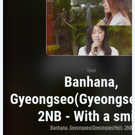
Трек
Banhana,
Gyeongseo(Gyeongseo
2NB - With a smi
Banhana
,
Gyeongseo(GyeongseoYeji)
,
2NB